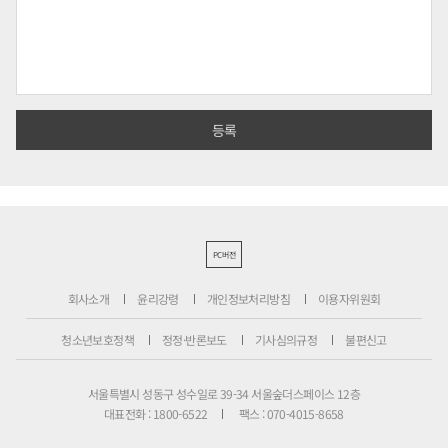
PC버전
회사소개
윤리강령
개인정보처리방침
이용자위원회
청소년보호정책
정정·반론보도
기사심의규정
불편신고
서울특별시 성동구 성수일로 39-34 서울숲더스페이스 12층
대표전화 : 1800-6522
팩스 : 070-4015-8658