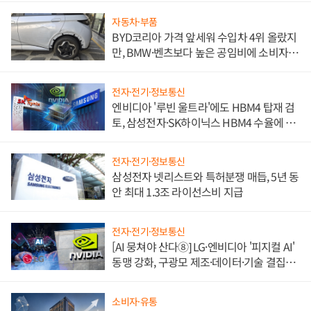
자동차·부품
BYD코리아 가격 앞세워 수입차 4위 올랐지
만, BMW·벤츠보다 높은 공임비에 소비자
불만 폭발
전자·전기·정보통신
엔비디아 '루빈 울트라'에도 HBM4 탑재 검
토, 삼성전자·SK하이닉스 HBM4 수율에 주
도권 갈린다
전자·전기·정보통신
삼성전자 넷리스트와 특허분쟁 매듭, 5년 동
안 최대 1.3조 라이선스비 지급
전자·전기·정보통신
[AI 뭉쳐야 산다⑧] LG·엔비디아 '피지컬 AI'
동맹 강화, 구광모 제조·데이터·기술 결집
해 종합 로보틱스 기업으로
소비자·유통