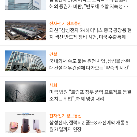
해외 증권가 비판, "반도체 호황 지속성 의
문"
전자·전기·정보통신
외신 "삼성전자 SK하이닉스 중국 공장용 현
지 생산 반도체 장비 시험, 미국 수출통제 대
비"
건설
국내외서 속도 붙는 원전 사업, 삼성물산·현
대건설·대우건설에 다가오는 '약속의 시간'
사회
미국 법원 "트럼프 정부 풍력 프로젝트 동결
조치는 위법", 해제 명령 내려
전자·전기·정보통신
삼성전자, 갤럭시Z 폴드8 사전예약 개통 8
월31일까지 연장