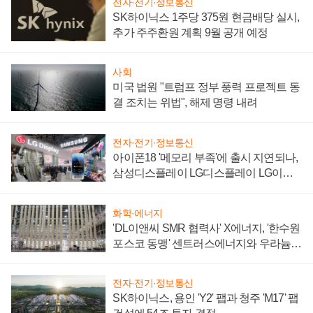
전자·전기·정보통신
SK하이닉스 1주당 375원 현금배당 실시,
추가 주주환원 계획 9월 공개 예정
사회
미국 법원 "트럼프 정부 풍력 프로젝트 동
결 조치는 위법", 해제 명령 내려
전자·전기·정보통신
아이폰18 '메모리 부족'에 출시 지연되나,
삼성디스플레이 LG디스플레이 LG이노
텍 '탈애플' 수익 다각화 속도
화학·에너지
'DL이앤씨 SMR 협력사' X에너지, '한수원
포스코 동맹' 센트러스에너지와 우라늄
계약 체결
전자·전기·정보통신
SK하이닉스, 용인 'Y2' 팹과 청주 'M17' 팹