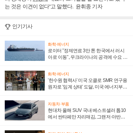
는 것은 이견이 없다”고 말했다. 윤휘종 기자
인기기사
화학·에너지
로이터 "정제연료 3만 톤 한국에서 러시
아로 이동", 우크라이나의 공격에 수요 늘
어
화학·에너지
'한수원 협력사' 미국 오클로 SMR 연구용
원자로 '임계 상태' 도달, 미국 에너지부
"중요한 이정표"
자동차·부품
현대차 올해 SUV 국내 베스트셀러 톱10
에서 싼타페만 자리매김, 그랜저·아반떼
'세단 쌍끌이'로 내수 방어