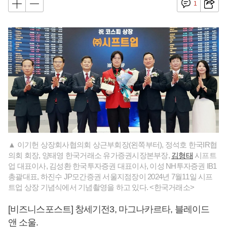
1
▲ 이기헌 상장회사협의회 상근부회장(왼쪽부터), 정석호 한국IR협
의회 회장, 양태영 한국거래소 유가증권시장본부장,
김형태
시프트
업 대표이사, 김성환 한국투자증권 대표이사, 이성 NH투자증권 IB1
총괄대표, 하진수 JP모간증권 서울지점장이 2024년 7월11일 시프
트업 상장 기념식에서 기념촬영을 하고 있다. <한국거래소>
[비즈니스포스트] 창세기전3, 마그나카르타, 블레이드
앤 소울.