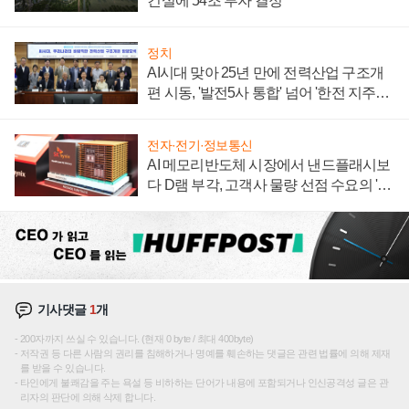
건설에 54조 투자 결정
정치
AI시대 맞아 25년 만에 전력산업 구조개
편 시동, '발전5사 통합' 넘어 '한전 지주사'
재편론도
전자·전기·정보통신
AI 메모리반도체 시장에서 낸드플래시보
다 D램 부각, 고객사 물량 선점 수요의 '우
선순위'
기사댓글
1
개
200자까지 쓰실 수 있습니다. (현재 0 byte / 최대 400byte)
저작권 등 다른 사람의 권리를 침해하거나 명예를 훼손하는 댓글은 관련 법률에 의해 제재
를 받을 수 있습니다.
타인에게 불쾌감을 주는 욕설 등 비하하는 단어가 내용에 포함되거나 인신공격성 글은 관
리자의 판단에 의해 삭제 합니다.