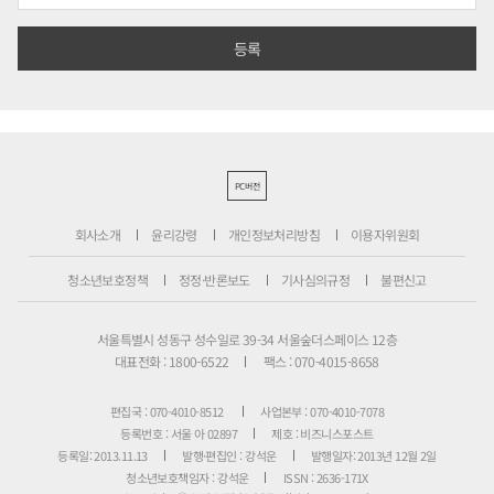
PC버전
회사소개
윤리강령
개인정보처리방침
이용자위원회
청소년보호정책
정정·반론보도
기사심의규정
불편신고
서울특별시 성동구 성수일로 39-34 서울숲더스페이스 12층
대표전화 : 1800-6522
팩스 : 070-4015-8658
편집국 : 070-4010-8512
사업본부 : 070-4010-7078
등록번호 : 서울 아 02897
제호 : 비즈니스포스트
등록일: 2013.11.13
발행·편집인 : 강석운
발행일자: 2013년 12월 2일
청소년보호책임자 : 강석운
ISSN : 2636-171X