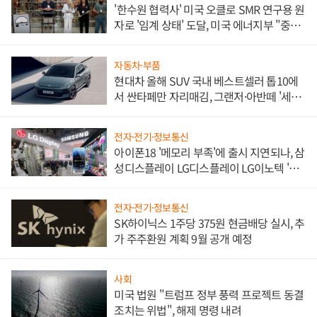
'한수원 협력사' 미국 오클로 SMR 연구용 원
자로 '임계 상태' 도달, 미국 에너지부 "중요
한 이정표"
자동차·부품
현대차 올해 SUV 국내 베스트셀러 톱10에
서 싼타페만 자리매김, 그랜저·아반떼 '세단
쌍끌이'로 내수 방어
전자·전기·정보통신
아이폰18 '메모리 부족'에 출시 지연되나, 삼
성디스플레이 LG디스플레이 LG이노텍 '탈
애플' 수익 다각화 속도
전자·전기·정보통신
SK하이닉스 1주당 375원 현금배당 실시, 추
가 주주환원 계획 9월 공개 예정
사회
미국 법원 "트럼프 정부 풍력 프로젝트 동결
조치는 위법", 해제 명령 내려