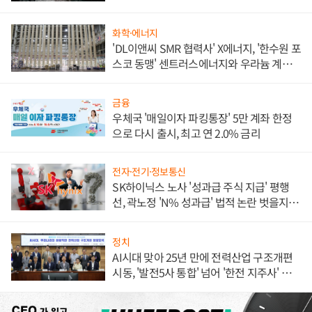
화학·에너지
'DL이앤씨 SMR 협력사' X에너지, '한수원 포
스코 동맹' 센트러스에너지와 우라늄 계약
체결
금융
우체국 '매일이자 파킹통장' 5만 계좌 한정
으로 다시 출시, 최고 연 2.0% 금리
전자·전기·정보통신
SK하이닉스 노사 '성과급 주식 지급' 평행
선, 곽노정 'N% 성과급' 법적 논란 벗을지 주
목
정치
AI시대 맞아 25년 만에 전력산업 구조개편
시동, '발전5사 통합' 넘어 '한전 지주사' 재편
론도