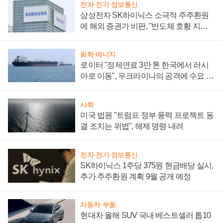
전자·전기·정보통신
삼성전자 SK하이닉스 소극적 주주환원
에 해외 증권가 비판, "반도체 호황 지속
성 의문"
화학·에너지
로이터 "정제연료 3만 톤 한국에서 러시
아로 이동", 우크라이나의 공격에 수요 늘
어
사회
미국 법원 "트럼프 정부 풍력 프로젝트 동
결 조치는 위법", 해제 명령 내려
전자·전기·정보통신
SK하이닉스 1주당 375원 현금배당 실시,
추가 주주환원 계획 9월 공개 예정
자동차·부품
현대차 올해 SUV 국내 베스트셀러 톱10