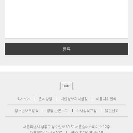
PC버전
회사소개
윤리강령
개인정보처리방침
이용자위원회
청소년보호정책
정정·반론보도
기사심의규정
불편신고
서울특별시 성동구 성수일로 39-34 서울숲더스페이스 12층
대표전화 : 1800-6522
팩스 : 070-4015-8658