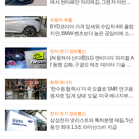
에서 싼타페만 자리매김, 그랜저·아반떼
'세단 쌍끌이'로 내수 방어
자동차·부품
BYD코리아 가격 앞세워 수입차 4위 올랐
지만, BMW·벤츠보다 높은 공임비에 소비
자 불만 폭발
전자·전기·정보통신
[AI 뭉쳐야 산다⑧] LG·엔비디아 '피지컬 A
I' 동맹 강화, 구광모 제조·데이터·기술 결
집해 종합 로보틱스 기업으로
화학·에너지
'한수원 협력사' 미국 오클로 SMR 연구용
원자로 '임계 상태' 도달, 미국 에너지부
"중요한 이정표"
전자·전기·정보통신
삼성전자 넷리스트와 특허분쟁 매듭, 5년
동안 최대 1.3조 라이선스비 지급