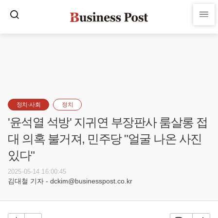
정치·사회
정치
'윤석열 석방' 지귀연 부장판사 룸살롱 접
대 의혹 불거져, 민주당 "얼굴 나온 사진
있다"
2025-05-14 16:00:45
김대철 기자 - dckim@businesspost.co.kr