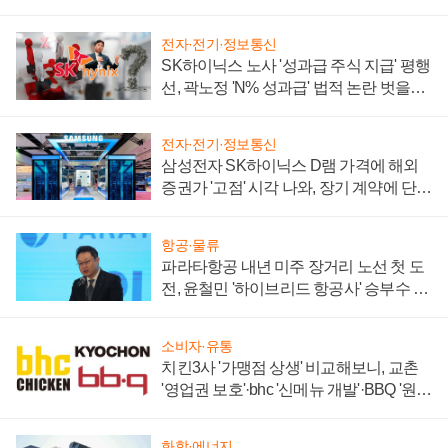
전자·전기·정보통신
SK하이닉스 노사 '성과급 주식 지급' 평행
선, 곽노정 'N% 성과급' 법적 논란 벗을지
주목
전자·전기·정보통신
삼성전자 SK하이닉스 D램 가격에 해외
증권가 '고점' 시각 나와, 장기 계약에 단점
부각
항공·물류
파라타항공 내년 미주 장거리 노선 첫 도
전, 윤철민 '하이브리드 항공사' 승부수 통
할까
소비자·유통
치킨3사 '가맹점 상생' 비교해보니, 교촌
'영업권 보호'·bhc '신메뉴 개발'·BBQ '원가
부담'
화학·에너지