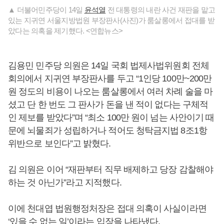
▲ 더불어민주당이 14일
윤석열
전 대통령의 내란 사건 재판을 맡고
있는 지귀연 서울지방법원 부장판사(사진)가 룸살롱에서 접대를 받
았다는 의혹을 제기했다. <연합뉴스>
김용민 민주당 의원은 14일 국회 법제사법위원회 전체
회의에서 지귀연 부장판사를 두고 “1인당 100만~200만
원 정도의 비용이 나오는 룸살롱에서 여러 차례 술을 마
셨고 단 한 번도 그 판사가 돈을 낸 적이 없다는 구체적
인 제보를 받았다”며 “최소 100만 원이 넘는 사안이기 때
문에 뇌물죄가 성립하거나 적어도 청탁금지법 8조1항
위반으로 보인다”고 밝혔다.
김 의원은 이어 “재판부터 직무 배제하고 당장 감찰해야
하는 것 아닌가”라고 지적했다.
이에 천대엽 법원행정처장은 접대 의혹이 사실이라면
‘있을 수 없는 일’이라는 입장을 나타냈다.