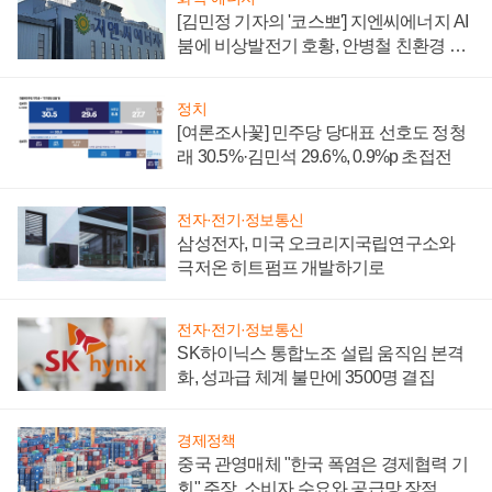
[김민정 기자의 '코스뽀'] 지엔씨에너지 AI
붐에 비상발전기 호황, 안병철 친환경 에
너지 발전전문기업 향한다
정치
[여론조사꽃] 민주당 당대표 선호도 정청
래 30.5%·김민석 29.6%, 0.9%p 초접전
전자·전기·정보통신
삼성전자, 미국 오크리지국립연구소와
극저온 히트펌프 개발하기로
전자·전기·정보통신
SK하이닉스 통합노조 설립 움직임 본격
화, 성과급 체계 불만에 3500명 결집
경제정책
중국 관영매체 "한국 폭염은 경제협력 기
회" 주장, 소비자 수요와 공급망 장점 강