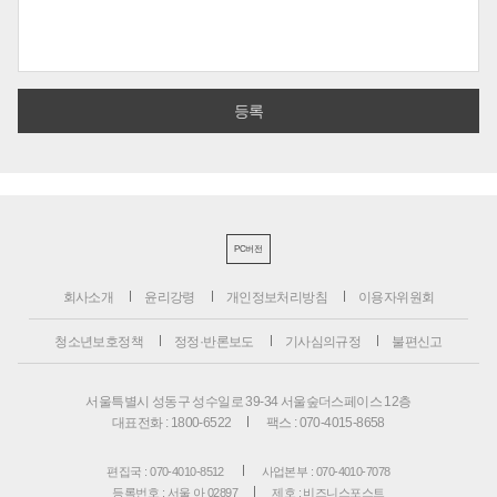
PC버전
회사소개
윤리강령
개인정보처리방침
이용자위원회
청소년보호정책
정정·반론보도
기사심의규정
불편신고
서울특별시 성동구 성수일로 39-34 서울숲더스페이스 12층
대표전화 : 1800-6522
팩스 : 070-4015-8658
편집국 : 070-4010-8512
사업본부 : 070-4010-7078
등록번호 : 서울 아 02897
제호 : 비즈니스포스트