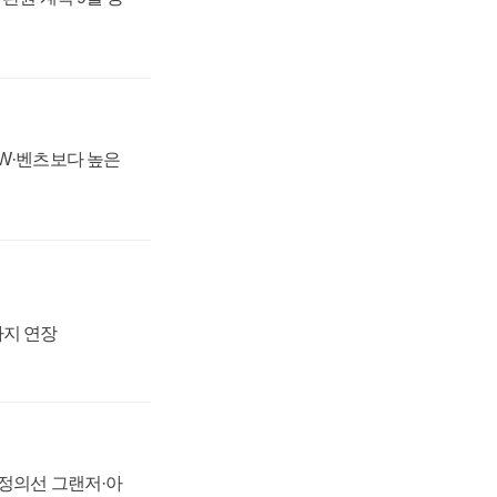
MW·벤츠보다 높은
까지 연장
 정의선 그랜저·아