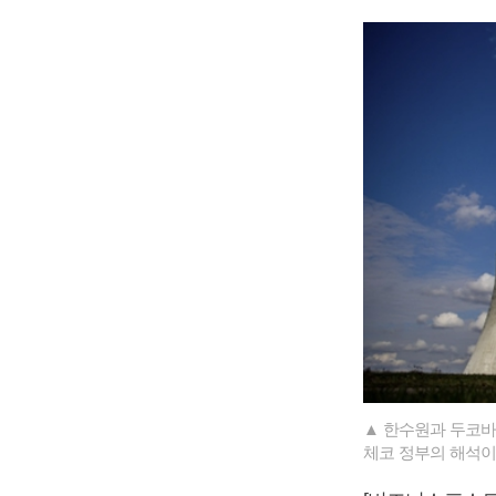
▲ 한수원과 두코바
체코 정부의 해석이