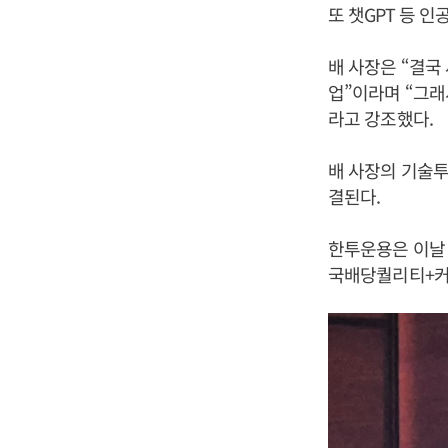
또 챗GPT 등 
배 사장은 “결국
업”이라며 “그래
라고 강조했다.
배 사장의 기술투
결된다.
한투운용은 이날 
국배당퀄리티+커버