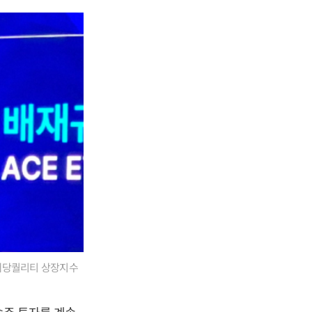
국배당퀄리티 상장지수