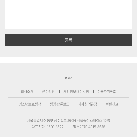
PC버전
회사소개
윤리강령
개인정보처리방침
이용자위원회
청소년보호정책
정정·반론보도
기사심의규정
불편신고
서울특별시 성동구 성수일로 39-34 서울숲더스페이스 12층
대표전화 : 1800-6522
팩스 : 070-4015-8658