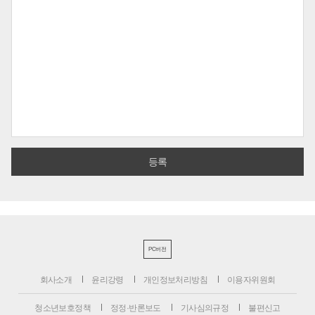
PC버전
회사소개
윤리강령
개인정보처리방침
이용자위원회
청소년보호정책
정정·반론보도
기사심의규정
불편신고