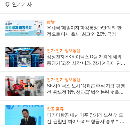
인기기사
금융
우체국 '매일이자 파킹통장' 5만 계좌 한
정으로 다시 출시, 최고 연 2.0% 금리
전자·전기·정보통신
삼성전자 SK하이닉스 D램 가격에 해외
증권가 '고점' 시각 나와, 장기 계약에 단점
부각
전자·전기·정보통신
SK하이닉스 노사 '성과급 주식 지급' 평행
선, 곽노정 'N% 성과급' 법적 논란 벗을지
주목
항공·물류
파라타항공 내년 미주 장거리 노선 첫 도
전, 윤철민 '하이브리드 항공사' 승부수 통
할까