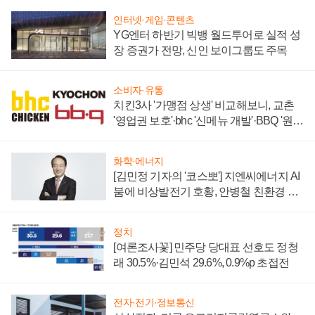
인터넷·게임·콘텐츠
YG엔터 하반기 빅뱅 월드투어로 실적 성
장 증권가 전망, 신인 보이그룹도 주목
소비자·유통
치킨3사 '가맹점 상생' 비교해보니, 교촌
'영업권 보호'·bhc '신메뉴 개발'·BBQ '원가
부담'
화학·에너지
[김민정 기자의 '코스뽀'] 지엔씨에너지 AI
붐에 비상발전기 호황, 안병철 친환경 에
너지 발전전문기업 향한다
정치
[여론조사꽃] 민주당 당대표 선호도 정청
래 30.5%·김민석 29.6%, 0.9%p 초접전
전자·전기·정보통신