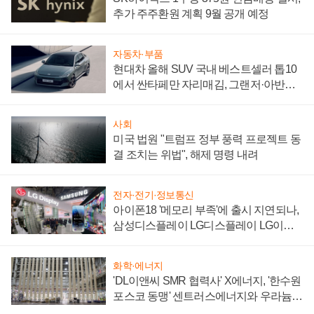
추가 주주환원 계획 9월 공개 예정
자동차·부품
현대차 올해 SUV 국내 베스트셀러 톱10
에서 싼타페만 자리매김, 그랜저·아반떼
'세단 쌍끌이'로 내수 방어
사회
미국 법원 "트럼프 정부 풍력 프로젝트 동
결 조치는 위법", 해제 명령 내려
전자·전기·정보통신
아이폰18 '메모리 부족'에 출시 지연되나,
삼성디스플레이 LG디스플레이 LG이노
텍 '탈애플' 수익 다각화 속도
화학·에너지
'DL이앤씨 SMR 협력사' X에너지, '한수원
포스코 동맹' 센트러스에너지와 우라늄
계약 체결