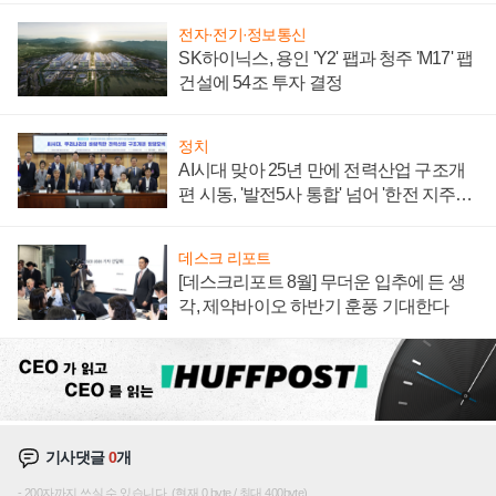
전자·전기·정보통신
SK하이닉스, 용인 'Y2' 팹과 청주 'M17' 팹
건설에 54조 투자 결정
정치
AI시대 맞아 25년 만에 전력산업 구조개
편 시동, '발전5사 통합' 넘어 '한전 지주사'
재편론도
데스크 리포트
[데스크리포트 8월] 무더운 입추에 든 생
각, 제약바이오 하반기 훈풍 기대한다
기사댓글
0
개
200자까지 쓰실 수 있습니다. (현재 0 byte / 최대 400byte)