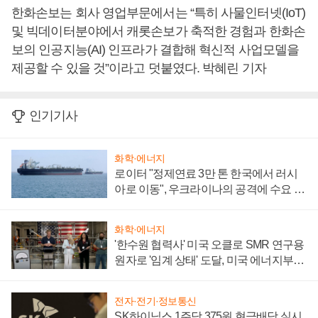
한화손보는 회사 영업부문에서는 “특히 사물인터넷(IoT)
및 빅데이터분야에서 캐롯손보가 축적한 경험과 한화손
보의 인공지능(AI) 인프라가 결합해 혁신적 사업모델을
제공할 수 있을 것”이라고 덧붙였다. 박혜린 기자
인기기사
화학·에너지
로이터 "정제연료 3만 톤 한국에서 러시
아로 이동", 우크라이나의 공격에 수요 늘
어
화학·에너지
'한수원 협력사' 미국 오클로 SMR 연구용
원자로 '임계 상태' 도달, 미국 에너지부
"중요한 이정표"
전자·전기·정보통신
SK하이닉스 1주당 375원 현금배당 실시,