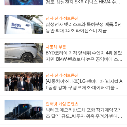
검토, 삼성전자·SK하이닉스 HBM4 수율
에 주도권 갈린다
전자·전기·정보통신
삼성전자 넷리스트와 특허분쟁 매듭, 5년
동안 최대 1.3조 라이선스비 지급
자동차·부품
BYD코리아 가격 앞세워 수입차 4위 올랐
지만, BMW·벤츠보다 높은 공임비에 소비
자 불만 폭발
전자·전기·정보통신
[AI 뭉쳐야 산다⑧] LG·엔비디아 '피지컬 A
I' 동맹 강화, 구광모 제조·데이터·기술 결
집해 종합 로보틱스 기업으로
인터넷·게임·콘텐츠
빅테크 메모리반도체 포함 장기계약 '2.7
조 달러' 규모, AI 투자 위축 우려와 반대
신호