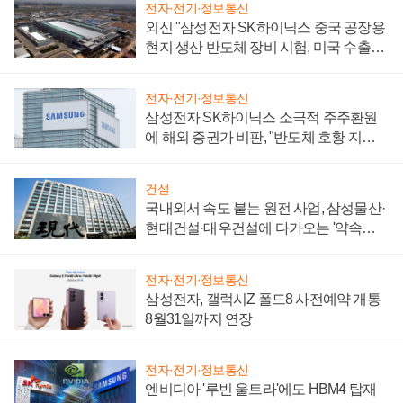
전자·전기·정보통신
외신 "삼성전자 SK하이닉스 중국 공장용
현지 생산 반도체 장비 시험, 미국 수출통
제 대비"
전자·전기·정보통신
삼성전자 SK하이닉스 소극적 주주환원
에 해외 증권가 비판, "반도체 호황 지속
성 의문"
건설
국내외서 속도 붙는 원전 사업, 삼성물산·
현대건설·대우건설에 다가오는 '약속의
시간'
전자·전기·정보통신
삼성전자, 갤럭시Z 폴드8 사전예약 개통
8월31일까지 연장
전자·전기·정보통신
엔비디아 '루빈 울트라'에도 HBM4 탑재