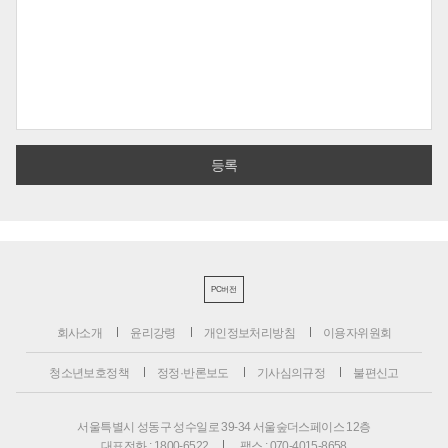
PC버전
회사소개
윤리강령
개인정보처리방침
이용자위원회
청소년보호정책
정정·반론보도
기사심의규정
불편신고
서울특별시 성동구 성수일로 39-34 서울숲더스페이스 12층
대표전화 : 1800-6522
팩스 : 070-4015-8658