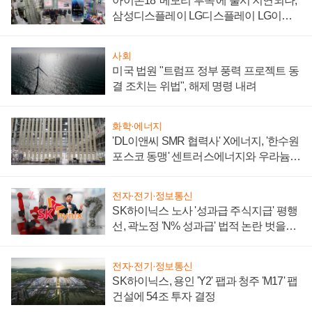
아이폰18 '메모리 부족'에 출시 지연되나,
삼성디스플레이 LG디스플레이 LG이노
텍 '탈애플' 수익 다각화 속도
사회
미국 법원 "트럼프 정부 풍력 프로젝트 동
결 조치는 위법", 해제 명령 내려
화학·에너지
'DL이앤씨 SMR 협력사' X에너지, '한수원
포스코 동맹' 센트러스에너지와 우라늄
계약 체결
전자·전기·정보통신
SK하이닉스 노사 '성과급 주식지급' 평행
선, 곽노정 'N% 성과급' 법적 논란 벗을지
주목
전자·전기·정보통신
SK하이닉스, 용인 'Y2' 팹과 청주 'M17' 팹
건설에 54조 투자 결정