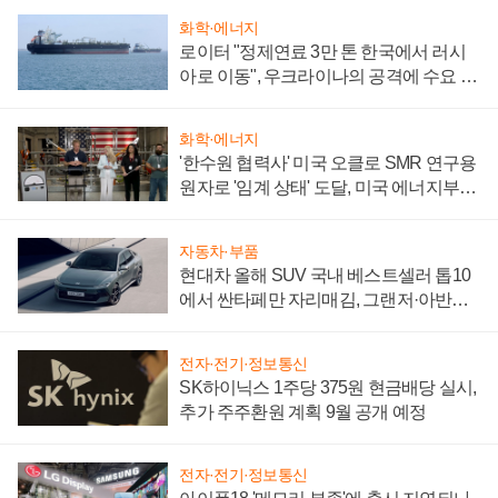
화학·에너지
로이터 "정제연료 3만 톤 한국에서 러시
아로 이동", 우크라이나의 공격에 수요 늘
어
화학·에너지
'한수원 협력사' 미국 오클로 SMR 연구용
원자로 '임계 상태' 도달, 미국 에너지부
"중요한 이정표"
자동차·부품
현대차 올해 SUV 국내 베스트셀러 톱10
에서 싼타페만 자리매김, 그랜저·아반떼
'세단 쌍끌이'로 내수 방어
전자·전기·정보통신
SK하이닉스 1주당 375원 현금배당 실시,
추가 주주환원 계획 9월 공개 예정
전자·전기·정보통신