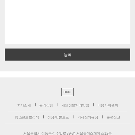
PC버전
회사소개
윤리강령
개인정보처리방침
이용자위원회
청소년보호정책
정정·반론보도
기사심의규정
불편신고
서울특별시 성동구 성수일로 39-34 서울숲더스페이스 12층