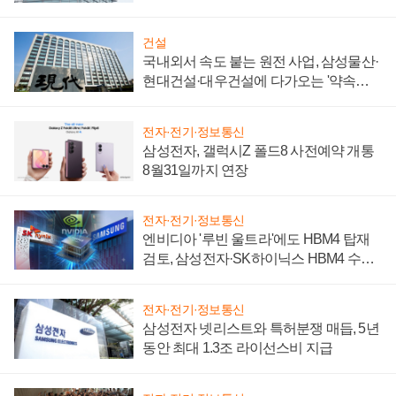
성 의문"
건설
국내외서 속도 붙는 원전 사업, 삼성물산·
현대건설·대우건설에 다가오는 '약속의
시간'
전자·전기·정보통신
삼성전자, 갤럭시Z 폴드8 사전예약 개통
8월31일까지 연장
전자·전기·정보통신
엔비디아 '루빈 울트라'에도 HBM4 탑재
검토, 삼성전자·SK하이닉스 HBM4 수율
에 주도권 갈린다
전자·전기·정보통신
삼성전자 넷리스트와 특허분쟁 매듭, 5년
동안 최대 1.3조 라이선스비 지급