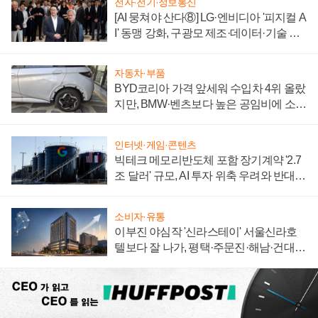
전자·전기·정보통신
[AI 뭉쳐야 산다⑧] LG·엔비디아 '피지컬 A
I' 동맹 강화, 구광모 제조·데이터·기술 결
집해 종합 로보틱스 기업으로
자동차·부품
BYD코리아 가격 앞세워 수입차 4위 올랐
지만, BMW·벤츠보다 높은 공임비에 소비
자 불만 폭발
인터넷·게임·콘텐츠
빅테크 메모리반도체 포함 장기계약 '2.7
조 달러' 규모, AI 투자 위축 우려와 반대
신호
소비자·유통
이부진 야심작 '신라스테이' 서울신라호
텔보다 잘 나가, 평택·주문진·해남·건대로
성장판 더 넓힌다