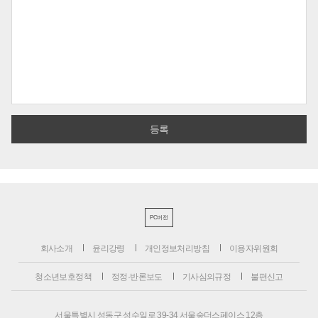
PC버전
회사소개
윤리강령
개인정보처리방침
이용자위원회
청소년보호정책
정정·반론보도
기사심의규정
불편신고
서울특별시 성동구 성수일로 39-34 서울숲더스페이스 12층