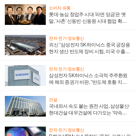
소비자·유통
롯데·농심 창업주 시대 '라면 앙금'은 옛
말, '사촌' 신동빈·신동원 시대 협업 확대
일로
전자·전기·정보통신
외신 "삼성전자 SK하이닉스 중국 공장용
현지 생산 반도체 장비 시험, 미국 수출통
제 대비"
전자·전기·정보통신
삼성전자 SK하이닉스 소극적 주주환원
에 해외 증권가 비판, "반도체 호황 지속
성 의문"
건설
국내외서 속도 붙는 원전 사업, 삼성물산·
현대건설·대우건설에 다가오는 '약속의
시간'
전자·전기·정보통신