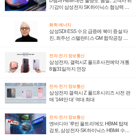
D램과 HBM 내년 물량도 '품절', 고객사 위
기감이 삼성전자 SK하이닉스 협상력 더
키워
화학·에너지
삼성SDI ESS 수요 급증에 북미 증설 타
진, 최주선 스텔란티스·GM 합작공장 건
설 재추진하나
전자·전기·정보통신
삼성전자, 갤럭시Z 폴드8 사전예약 개통
8월31일까지 연장
전자·전기·정보통신
삼성전자 갤럭시 Z 폴드8 시리즈 사전 판
매 '144만 대' 역대 최대
전자·전기·정보통신
엔비디아 '루빈 울트라'에도 HBM4 탑재
검토, 삼성전자·SK하이닉스 HBM4 수율