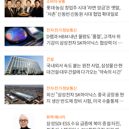
소비자·유통
롯데·농심 창업주 시대 '라면 앙금'은 옛말,
'사촌' 신동빈·신동원 시대 협업 확대일로
전자·전기·정보통신
D램과 HBM 내년 물량도 '품절', 고객사 위
기감이 삼성전자 SK하이닉스 협상력 더 키
워
건설
국내외서 속도 붙는 원전 사업, 삼성물산·현
대건설·대우건설에 다가오는 '약속의 시간'
전자·전기·정보통신
외신 "삼성전자 SK하이닉스 중국 공장용 현
지 생산 반도체 장비 시험, 미국 수출통제 대
비"
화학·에너지
삼성SDI ESS 수요 급증에 북미 증설 타진,