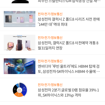
최주선 스텔란티스·GM 합작공장 건설 재추
진하나
전자·전기·정보통신
삼성전자 갤럭시 Z 폴드8 시리즈 사전 판매
'144만 대' 역대 최대
전자·전기·정보통신
삼성전자, 갤럭시Z 폴드8 사전예약 개통 8
월31일까지 연장
전자·전기·정보통신
엔비디아 '루빈 울트라'에도 HBM4 탑재 검
토, 삼성전자·SK하이닉스 HBM4 수율에 주
도권 갈린다
전자·전기·정보통신
삼성전자 2분기 글로벌 D램 점유율 39% 1
위, SK하이닉스와 13%p 격차