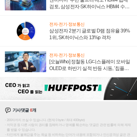
검토, 삼성전자·SK하이닉스 HBM4 수율
에 주도권 갈린다
전자·전기·정보통신
삼성전자 2분기 글로벌 D램 점유율 39%
1위, SK하이닉스와 13%p 격차
전자·전기·정보통신
[오늘Who] 정철동 LG디스플레이 모바일
OLED로 하반기 실적 반등 시동, '칩플레
이션'에 가격 인하 압박은 부담
기사댓글
0
개
200자까지 쓰실 수 있습니다. (현재 0 byte / 최대 400byte)
저작권 등 다른 사람의 권리를 침해하거나 명예를 훼손하는 댓글은 관련 법률에 의해 제재
를 받을 수 있습니다.
타인에게 불쾌감을 주는 욕설 등 비하하는 단어가 내용에 포함되거나 인신공격성 글은 관