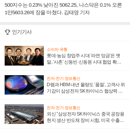
500지수는 0.23% 낮아진 5062.25, 나스닥은 0.1% 오른
1만5603.26에 장을 마쳤다. 김태영 기자
인기기사
소비자·유통
롯데·농심 창업주 시대 '라면 앙금'은 옛
말, '사촌' 신동빈·신동원 시대 협업 확대
일로
전자·전기·정보통신
D램과 HBM 내년 물량도 '품절', 고객사 위
기감이 삼성전자 SK하이닉스 협상력 더
키워
전자·전기·정보통신
외신 "삼성전자 SK하이닉스 중국 공장용
현지 생산 반도체 장비 시험, 미국 수출통
제 대비"