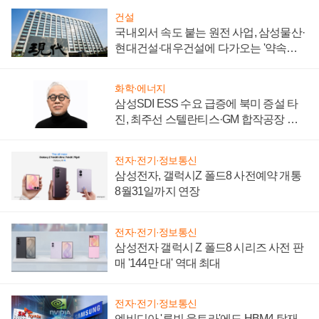
건설
국내외서 속도 붙는 원전 사업, 삼성물산·
현대건설·대우건설에 다가오는 '약속의
시간'
화학·에너지
삼성SDI ESS 수요 급증에 북미 증설 타
진, 최주선 스텔란티스·GM 합작공장 건
설 재추진하나
전자·전기·정보통신
삼성전자, 갤럭시Z 폴드8 사전예약 개통
8월31일까지 연장
전자·전기·정보통신
삼성전자 갤럭시 Z 폴드8 시리즈 사전 판
매 '144만 대' 역대 최대
전자·전기·정보통신
엔비디아 '루빈 울트라'에도 HBM4 탑재