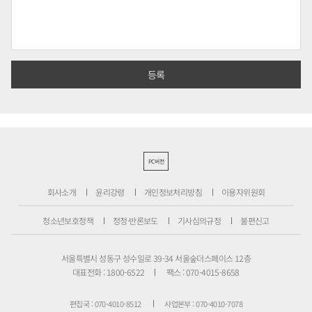
PC버전
회사소개
윤리강령
개인정보처리방침
이용자위원회
청소년보호정책
정정·반론보도
기사심의규정
불편신고
서울특별시 성동구 성수일로 39-34 서울숲더스페이스 12층
대표전화 : 1800-6522
팩스 : 070-4015-8658
편집국 : 070-4010-8512
사업본부 : 070-4010-7078