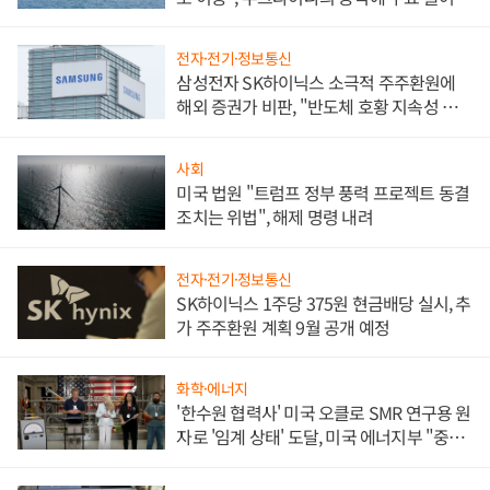
전자·전기·정보통신
삼성전자 SK하이닉스 소극적 주주환원에
해외 증권가 비판, "반도체 호황 지속성 의
문"
사회
미국 법원 "트럼프 정부 풍력 프로젝트 동결
조치는 위법", 해제 명령 내려
전자·전기·정보통신
SK하이닉스 1주당 375원 현금배당 실시, 추
가 주주환원 계획 9월 공개 예정
화학·에너지
'한수원 협력사' 미국 오클로 SMR 연구용 원
자로 '임계 상태' 도달, 미국 에너지부 "중요
한 이정표"