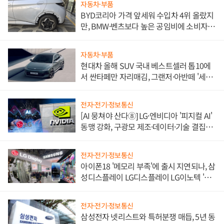
자동차·부품
BYD코리아 가격 앞세워 수입차 4위 올랐지
만, BMW·벤츠보다 높은 공임비에 소비자
불만 폭발
자동차·부품
현대차 올해 SUV 국내 베스트셀러 톱10에
서 싼타페만 자리매김, 그랜저·아반떼 '세단
쌍끌이'로 내수 방어
전자·전기·정보통신
[AI 뭉쳐야 산다⑧] LG·엔비디아 '피지컬 AI'
동맹 강화, 구광모 제조·데이터·기술 결집
해 종합 로보틱스 기업으로
전자·전기·정보통신
아이폰18 '메모리 부족'에 출시 지연되나, 삼
성디스플레이 LG디스플레이 LG이노텍 '탈
애플' 수익 다각화 속도
전자·전기·정보통신
삼성전자 넷리스트와 특허분쟁 매듭, 5년 동