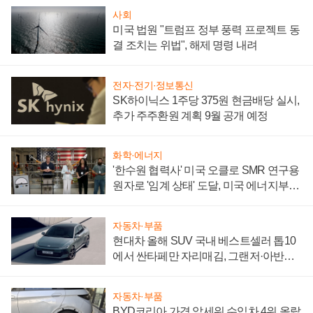
사회
미국 법원 "트럼프 정부 풍력 프로젝트 동
결 조치는 위법", 해제 명령 내려
전자·전기·정보통신
SK하이닉스 1주당 375원 현금배당 실시,
추가 주주환원 계획 9월 공개 예정
화학·에너지
'한수원 협력사' 미국 오클로 SMR 연구용
원자로 '임계 상태' 도달, 미국 에너지부
"중요한 이정표"
자동차·부품
현대차 올해 SUV 국내 베스트셀러 톱10
에서 싼타페만 자리매김, 그랜저·아반떼
'세단 쌍끌이'로 내수 방어
자동차·부품
BYD코리아 가격 앞세워 수입차 4위 올랐