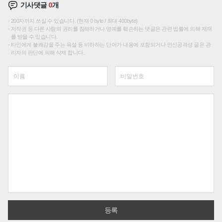
기사댓글
0
개
200자까지 쓰실 수 있습니다. (현재 0 byte / 최대 400byte)
저작권 등 다른 사람의 권리를 침해하거나 명예를 훼손하는 댓글은 관련 법률에 의해 제재
를 받을 수 있습니다.
타인에게 불쾌감을 주는 욕설 등 비하하는 단어가 내용에 포함되거나 인신공격성 글은 관
리자의 판단에 의해 삭제 합니다.