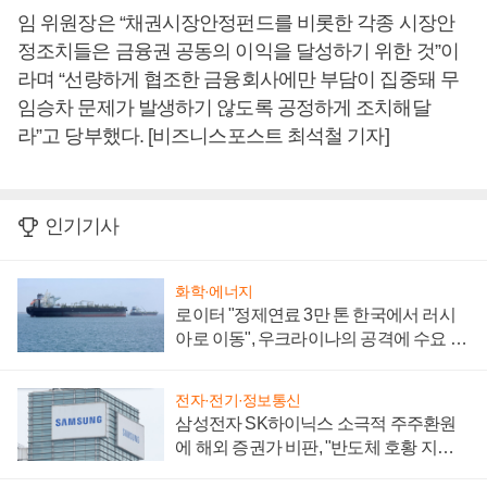
임 위원장은 “채권시장안정펀드를 비롯한 각종 시장안
정조치들은 금융권 공동의 이익을 달성하기 위한 것”이
라며 “선량하게 협조한 금융회사에만 부담이 집중돼 무
임승차 문제가 발생하기 않도록 공정하게 조치해달
라”고 당부했다. [비즈니스포스트 최석철 기자]
인기기사
화학·에너지
로이터 "정제연료 3만 톤 한국에서 러시
아로 이동", 우크라이나의 공격에 수요 늘
어
전자·전기·정보통신
삼성전자 SK하이닉스 소극적 주주환원
에 해외 증권가 비판, "반도체 호황 지속
성 의문"