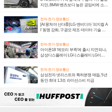
지만, BMW·벤츠보다 높은 공임비에 소비
자 불만 폭발
전자·전기·정보통신
[AI 뭉쳐야 산다⑧] LG·엔비디아 '피지컬 A
I' 동맹 강화, 구광모 제조·데이터·기술 결
집해 종합 로보틱스 기업으로
전자·전기·정보통신
아이폰18 '메모리 부족'에 출시 지연되나,
삼성디스플레이 LG디스플레이 LG이노
텍 '탈애플' 수익 다각화 속도
전자·전기·정보통신
삼성전자 넷리스트와 특허분쟁 매듭, 5년
동안 최대 1.3조 라이선스비 지급