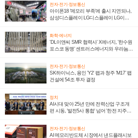
전자·전기·정보통신
아이폰18 '메모리 부족'에 출시 지연되나,
삼성디스플레이 LG디스플레이 LG이노
텍 '탈애플' 수익 다각화 속도
화학·에너지
'DL이앤씨 SMR 협력사' X에너지, '한수원
포스코 동맹' 센트러스에너지와 우라늄
계약 체결
전자·전기·정보통신
SK하이닉스, 용인 'Y2' 팹과 청주 'M17' 팹
건설에 54조 투자 결정
정치
AI시대 맞아 25년 만에 전력산업 구조개
편 시동, '발전5사 통합' 넘어 '한전 지주사'
재편론도
전자·전기·정보통신
AI 메모리반도체 시장에서 낸드플래시보