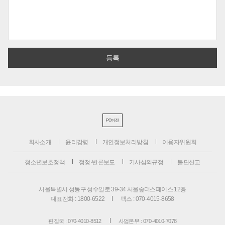
PC버전
회사소개
윤리강령
개인정보처리방침
이용자위원회
청소년보호정책
정정·반론보도
기사심의규정
불편신고
서울특별시 성동구 성수일로 39-34 서울숲더스페이스 12층
대표전화 : 1800-6522
팩스 : 070-4015-8658
편집국 : 070-4010-8512
사업본부 : 070-4010-7078