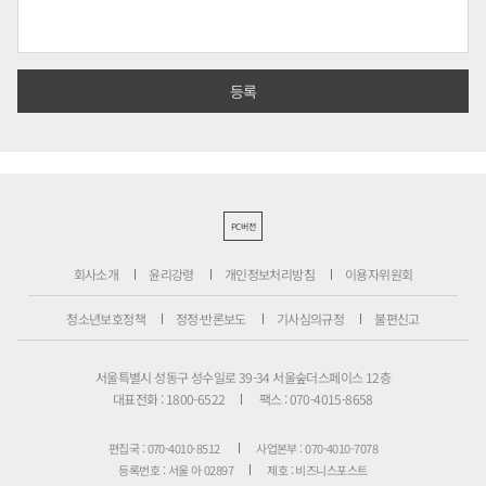
PC버전
회사소개
윤리강령
개인정보처리방침
이용자위원회
청소년보호정책
정정·반론보도
기사심의규정
불편신고
서울특별시 성동구 성수일로 39-34 서울숲더스페이스 12층
대표전화 : 1800-6522
팩스 : 070-4015-8658
편집국 : 070-4010-8512
사업본부 : 070-4010-7078
등록번호 : 서울 아 02897
제호 : 비즈니스포스트