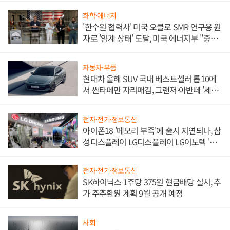
화학·에너지
'한수원 협력사' 미국 오클로 SMR 연구용 원
자로 '임계 상태' 도달, 미국 에너지부 "중요
한 이정표"
자동차·부품
현대차 올해 SUV 국내 베스트셀러 톱10에
서 싼타페만 자리매김, 그랜저·아반떼 '세단
쌍끌이'로 내수 방어
전자·전기·정보통신
아이폰18 '메모리 부족'에 출시 지연되나, 삼
성디스플레이 LG디스플레이 LG이노텍 '탈
애플' 수익 다각화 속도
전자·전기·정보통신
SK하이닉스 1주당 375원 현금배당 실시, 추
가 주주환원 계획 9월 공개 예정
사회