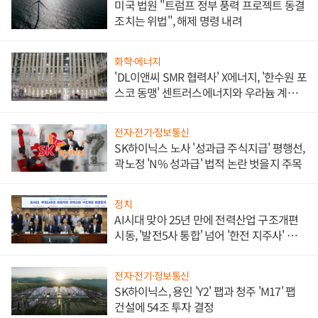
미국 법원 "트럼프 정부 풍력 프로젝트 동결
조치는 위법", 해제 명령 내려
화학·에너지
'DL이앤씨 SMR 협력사' X에너지, '한수원 포
스코 동맹' 센트러스에너지와 우라늄 계약
체결
전자·전기·정보통신
SK하이닉스 노사 '성과급 주식지급' 평행선,
곽노정 'N% 성과급' 법적 논란 벗을지 주목
정치
AI시대 맞아 25년 만에 전력산업 구조개편
시동, '발전5사 통합' 넘어 '한전 지주사' 재편
론도
전자·전기·정보통신
SK하이닉스, 용인 'Y2' 팹과 청주 'M17' 팹
건설에 54조 투자 결정