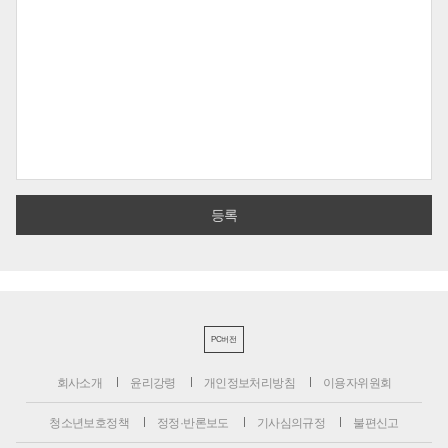
PC버전
회사소개
윤리강령
개인정보처리방침
이용자위원회
청소년보호정책
정정·반론보도
기사심의규정
불편신고