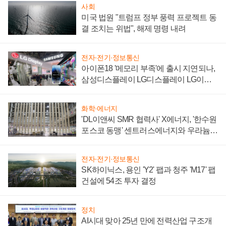
사회
미국 법원 "트럼프 정부 풍력 프로젝트 동
결 조치는 위법", 해제 명령 내려
전자·전기·정보통신
아이폰18 '메모리 부족'에 출시 지연되나,
삼성디스플레이 LG디스플레이 LG이노
텍 '탈애플' 수익 다각화 속도
화학·에너지
'DL이앤씨 SMR 협력사' X에너지, '한수원
포스코 동맹' 센트러스에너지와 우라늄
계약 체결
전자·전기·정보통신
SK하이닉스, 용인 'Y2' 팹과 청주 'M17' 팹
건설에 54조 투자 결정
정치
AI시대 맞아 25년 만에 전력산업 구조개