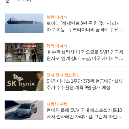
화학·에너지
로이터 "정제연료 3만 톤 한국에서 러시
아로 이동", 우크라이나의 공격에 수요 늘
어
화학·에너지
'한수원 협력사' 미국 오클로 SMR 연구용
원자로 '임계 상태' 도달, 미국 에너지부
"중요한 이정표"
전자·전기·정보통신
SK하이닉스 1주당 375원 현금배당 실시,
추가 주주환원 계획 9월 공개 예정
자동차·부품
현대차 올해 SUV 국내 베스트셀러 톱10
에서 싼타페만 자리매김, 그랜저·아반떼
'세단 쌍끌이'로 내수 방어