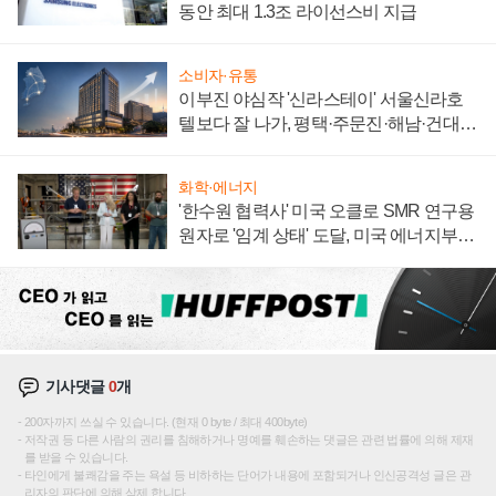
동안 최대 1.3조 라이선스비 지급
소비자·유통
이부진 야심작 '신라스테이' 서울신라호
텔보다 잘 나가, 평택·주문진·해남·건대로
성장판 더 넓힌다
화학·에너지
'한수원 협력사' 미국 오클로 SMR 연구용
원자로 '임계 상태' 도달, 미국 에너지부
"중요한 이정표"
기사댓글
0
개
200자까지 쓰실 수 있습니다. (현재 0 byte / 최대 400byte)
저작권 등 다른 사람의 권리를 침해하거나 명예를 훼손하는 댓글은 관련 법률에 의해 제재
를 받을 수 있습니다.
타인에게 불쾌감을 주는 욕설 등 비하하는 단어가 내용에 포함되거나 인신공격성 글은 관
리자의 판단에 의해 삭제 합니다.