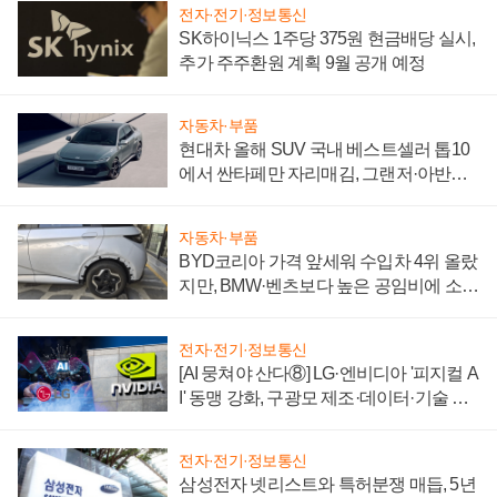
전자·전기·정보통신
SK하이닉스 1주당 375원 현금배당 실시,
추가 주주환원 계획 9월 공개 예정
자동차·부품
현대차 올해 SUV 국내 베스트셀러 톱10
에서 싼타페만 자리매김, 그랜저·아반떼
'세단 쌍끌이'로 내수 방어
자동차·부품
BYD코리아 가격 앞세워 수입차 4위 올랐
지만, BMW·벤츠보다 높은 공임비에 소비
자 불만 폭발
전자·전기·정보통신
[AI 뭉쳐야 산다⑧] LG·엔비디아 '피지컬 A
I' 동맹 강화, 구광모 제조·데이터·기술 결
집해 종합 로보틱스 기업으로
전자·전기·정보통신
삼성전자 넷리스트와 특허분쟁 매듭, 5년