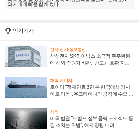
와 지대개혁’을 함께 썼다.
인기기사
전자·전기·정보통신
삼성전자 SK하이닉스 소극적 주주환원
에 해외 증권가 비판, "반도체 호황 지속
성 의문"
화학·에너지
로이터 "정제연료 3만 톤 한국에서 러시
아로 이동", 우크라이나의 공격에 수요 늘
어
사회
미국 법원 "트럼프 정부 풍력 프로젝트 동
결 조치는 위법", 해제 명령 내려