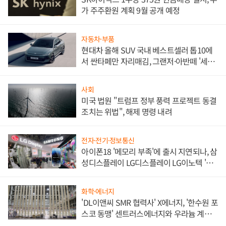
가 주주환원 계획 9월 공개 예정
자동차·부품
현대차 올해 SUV 국내 베스트셀러 톱10에
서 싼타페만 자리매김, 그랜저·아반떼 '세단
쌍끌이'로 내수 방어
사회
미국 법원 "트럼프 정부 풍력 프로젝트 동결
조치는 위법", 해제 명령 내려
전자·전기·정보통신
아이폰18 '메모리 부족'에 출시 지연되나, 삼
성디스플레이 LG디스플레이 LG이노텍 '탈
애플' 수익 다각화 속도
화학·에너지
'DL이앤씨 SMR 협력사' X에너지, '한수원 포
스코 동맹' 센트러스에너지와 우라늄 계약
체결