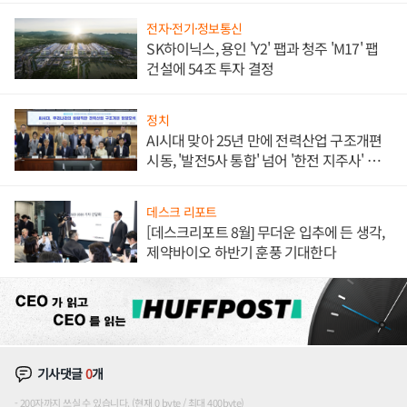
전자·전기·정보통신
SK하이닉스, 용인 'Y2' 팹과 청주 'M17' 팹
건설에 54조 투자 결정
정치
AI시대 맞아 25년 만에 전력산업 구조개편
시동, '발전5사 통합' 넘어 '한전 지주사' 재편
론도
데스크 리포트
[데스크리포트 8월] 무더운 입추에 든 생각,
제약바이오 하반기 훈풍 기대한다
기사댓글
0
개
200자까지 쓰실 수 있습니다. (현재 0 byte / 최대 400byte)