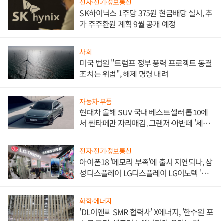
전자·전기·정보통신
SK하이닉스 1주당 375원 현금배당 실시, 추
가 주주환원 계획 9월 공개 예정
사회
미국 법원 "트럼프 정부 풍력 프로젝트 동결
조치는 위법", 해제 명령 내려
자동차·부품
현대차 올해 SUV 국내 베스트셀러 톱10에
서 싼타페만 자리매김, 그랜저·아반떼 '세단
쌍끌이'로 내수 방어
전자·전기·정보통신
아이폰18 '메모리 부족'에 출시 지연되나, 삼
성디스플레이 LG디스플레이 LG이노텍 '탈
애플' 수익 다각화 속도
화학·에너지
'DL이앤씨 SMR 협력사' X에너지, '한수원 포