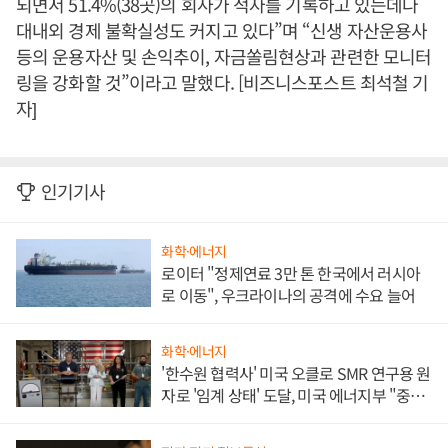
되면서 51.4%(38곳)의 회사가 적자를 기록하고 있는데다
대내외 경제 불확실성도 커지고 있다”며 “신생 자산운용사
등의 운용자산 및 손익추이, 자금쏠림현상과 관련한 모니터
링을 강화할 것”이라고 말했다. [비즈니스포스트 최석철 기
자]
인기기사
화학·에너지
로이터 "정제연료 3만 톤 한국에서 러시아
로 이동", 우크라이나의 공격에 수요 늘어
화학·에너지
'한수원 협력사' 미국 오클로 SMR 연구용 원
자로 '임계 상태' 도달, 미국 에너지부 "중요
한 이정표"