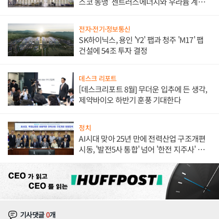
스코 동맹' 센트러스에너지와 우라늄 계약
체결
전자·전기·정보통신
SK하이닉스, 용인 'Y2' 팹과 청주 'M17' 팹
건설에 54조 투자 결정
데스크 리포트
[데스크리포트 8월] 무더운 입추에 든 생각,
제약바이오 하반기 훈풍 기대한다
정치
AI시대 맞아 25년 만에 전력산업 구조개편
시동, '발전5사 통합' 넘어 '한전 지주사' 재편
론도
기사댓글
0
개