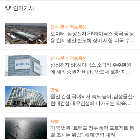
인기기사
전자·전기·정보통신
로이터 "삼성전자 SK하이닉스 중국 공장
용 현지 생산 반도체 장비 시험, 미국 수출
통제 대비"
전자·전기·정보통신
삼성전자 SK하이닉스 소극적 주주환원
에 해외 증권가 비판, "반도체 호황 지속
성 의문"
건설
원전 건설 국내외서 속도 붙어, 삼성물산·
현대건설·대우건설에 다가오는 '약속의
시간'
사회
미국 법원 "트럼프 정부 풍력 프로젝트 동
결 조치는 위법", 해제 명령 내려