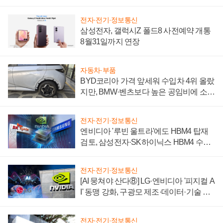
전자·전기·정보통신
삼성전자, 갤럭시Z 폴드8 사전예약 개통
8월31일까지 연장
자동차·부품
BYD코리아 가격 앞세워 수입차 4위 올랐
지만, BMW·벤츠보다 높은 공임비에 소비
자 불만 폭발
전자·전기·정보통신
엔비디아 '루빈 울트라'에도 HBM4 탑재
검토, 삼성전자·SK하이닉스 HBM4 수율
에 주도권 갈린다
전자·전기·정보통신
[AI 뭉쳐야 산다⑧] LG·엔비디아 '피지컬 A
I' 동맹 강화, 구광모 제조·데이터·기술 결
집해 종합 로보틱스 기업으로
전자·전기·정보통신