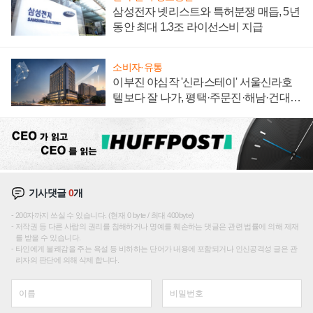
삼성전자 넷리스트와 특허분쟁 매듭, 5년
동안 최대 1.3조 라이선스비 지급
소비자·유통
이부진 야심작 '신라스테이' 서울신라호
텔보다 잘 나가, 평택·주문진·해남·건대로
성장판 더 넓힌다
기사댓글
0
개
200자까지 쓰실 수 있습니다. (현재 0 byte / 최대 400byte)
저작권 등 다른 사람의 권리를 침해하거나 명예를 훼손하는 댓글은 관련 법률에 의해 제재
를 받을 수 있습니다.
타인에게 불쾌감을 주는 욕설 등 비하하는 단어가 내용에 포함되거나 인신공격성 글은 관
리자의 판단에 의해 삭제 합니다.