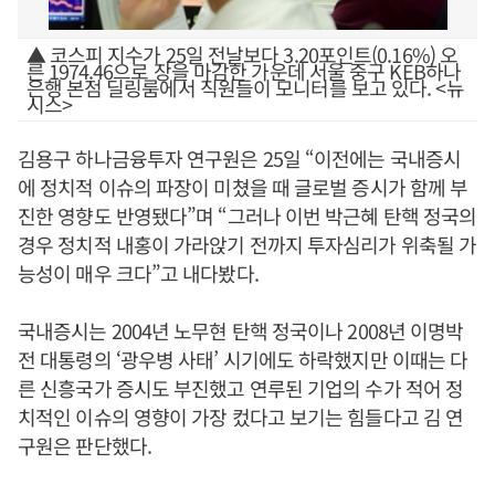
▲ 코스피 지수가 25일 전날보다 3.20포인트(0.16%) 오
른 1974.46으로 장을 마감한 가운데 서울 중구 KEB하나
은행 본점 딜링룸에서 직원들이 모니터를 보고 있다. <뉴
시스>
김용구 하나금융투자 연구원은 25일 “이전에는 국내증시
에 정치적 이슈의 파장이 미쳤을 때 글로벌 증시가 함께 부
진한 영향도 반영됐다”며 “그러나 이번 박근혜 탄핵 정국의
경우 정치적 내홍이 가라앉기 전까지 투자심리가 위축될 가
능성이 매우 크다”고 내다봤다.
국내증시는 2004년 노무현 탄핵 정국이나 2008년 이명박
전 대통령의 ‘광우병 사태’ 시기에도 하락했지만 이때는 다
른 신흥국가 증시도 부진했고 연루된 기업의 수가 적어 정
치적인 이슈의 영향이 가장 컸다고 보기는 힘들다고 김 연
구원은 판단했다.