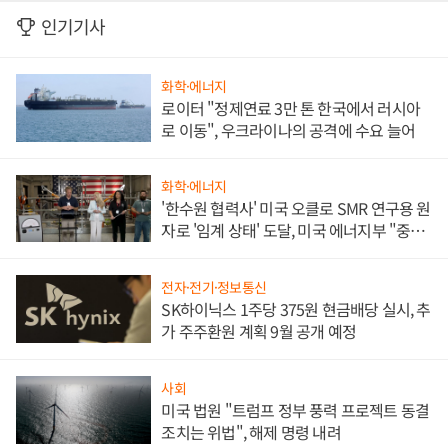
인기기사
화학·에너지
로이터 "정제연료 3만 톤 한국에서 러시아
로 이동", 우크라이나의 공격에 수요 늘어
화학·에너지
'한수원 협력사' 미국 오클로 SMR 연구용 원
자로 '임계 상태' 도달, 미국 에너지부 "중요
한 이정표"
전자·전기·정보통신
SK하이닉스 1주당 375원 현금배당 실시, 추
가 주주환원 계획 9월 공개 예정
사회
미국 법원 "트럼프 정부 풍력 프로젝트 동결
조치는 위법", 해제 명령 내려