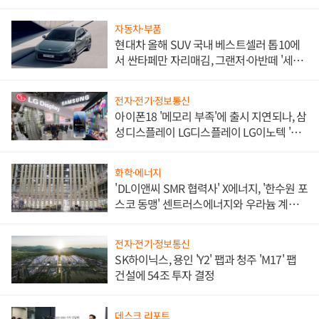
자동차·부품
현대차 올해 SUV 국내 베스트셀러 톱10에
서 싼타페만 자리매김, 그랜저·아반떼 '세단
쌍끌이'로 내수 방어
전자·전기·정보통신
아이폰18 '메모리 부족'에 출시 지연되나, 삼
성디스플레이 LG디스플레이 LG이노텍 '탈
애플' 수익 다각화 속도
화학·에너지
'DL이앤씨 SMR 협력사' X에너지, '한수원 포
스코 동맹' 센트러스에너지와 우라늄 계약
체결
전자·전기·정보통신
SK하이닉스, 용인 'Y2' 팹과 청주 'M17' 팹
건설에 54조 투자 결정
데스크 리포트