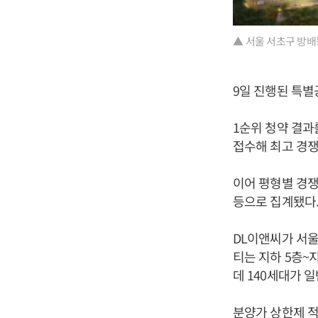
▲ 서울 서초구 방배동
9일 진행된 특별공
1순위 청약 결과
접수해 최고 경쟁률
이어 평형별 경쟁률을
등으로 집계됐다
DL이앤씨가 서울
티는 지하 5층~지
데 140세대가 
분양가 상한제 적