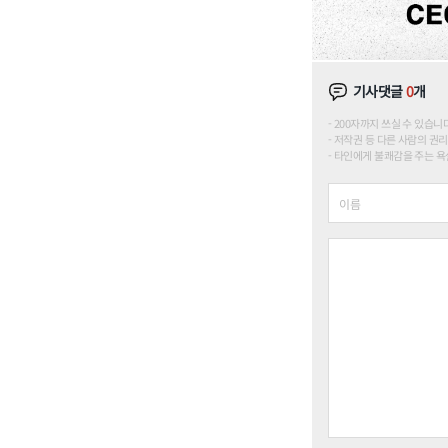
기사댓글
0
개
200자까지 쓰실 수 있습니다. (
저작권 등 다른 사람의 권리
타인에게 불쾌감을 주는 욕설