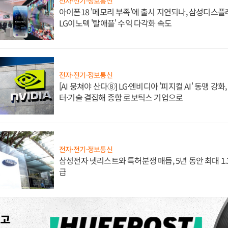
전자·전기·정보통신
아이폰18 '메모리 부족'에 출시 지연되나, 삼성디스
LG이노텍 '탈애플' 수익 다각화 속도
전자·전기·정보통신
[AI 뭉쳐야 산다⑧] LG·엔비디아 '피지컬 AI' 동맹 강
터·기술 결집해 종합 로보틱스 기업으로
전자·전기·정보통신
삼성전자 넷리스트와 특허분쟁 매듭, 5년 동안 최대 1
급