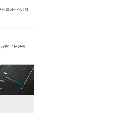
.3조 라이선스비 지
, 평택·주문진·해