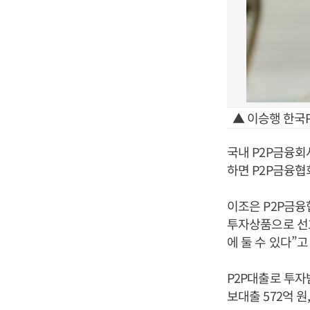
▲ 이승행 한국
국내 P2P금융회
하면 P2P금융협
이조은 P2P금융
투자상품으로 선호
에 둘 수 있다”고
P2P대출로 투자
보대출 572억 원