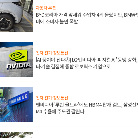
자동차·부품
BYD코리아 가격 앞세워 수입차 4위 올랐지만, BMW
비에 소비자 불만 폭발
전자·전기·정보통신
[AI 뭉쳐야 산다⑧] LG·엔비디아 '피지컬 AI' 동맹 강
터·기술 결집해 종합 로보틱스 기업으로
전자·전기·정보통신
엔비디아 '루빈 울트라'에도 HBM4 탑재 검토, 삼성전
M4 수율에 주도권 갈린다