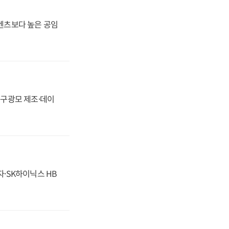
·벤츠보다 높은 공임
화, 구광모 제조·데이
자·SK하이닉스 HB