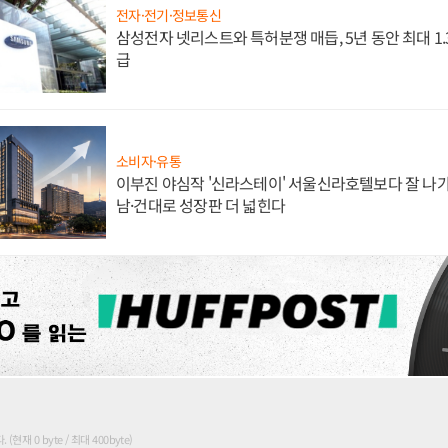
전자·전기·정보통신
삼성전자 넷리스트와 특허분쟁 매듭, 5년 동안 최대 1
급
소비자·유통
이부진 야심작 '신라스테이' 서울신라호텔보다 잘 나가
남·건대로 성장판 더 넓힌다
현재 0 byte / 최대 400byte)