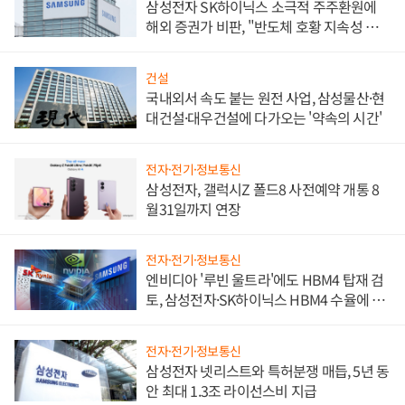
삼성전자 SK하이닉스 소극적 주주환원에
해외 증권가 비판, "반도체 호황 지속성 의
문"
건설
국내외서 속도 붙는 원전 사업, 삼성물산·현
대건설·대우건설에 다가오는 '약속의 시간'
전자·전기·정보통신
삼성전자, 갤럭시Z 폴드8 사전예약 개통 8
월31일까지 연장
전자·전기·정보통신
엔비디아 '루빈 울트라'에도 HBM4 탑재 검
토, 삼성전자·SK하이닉스 HBM4 수율에 주
도권 갈린다
전자·전기·정보통신
삼성전자 넷리스트와 특허분쟁 매듭, 5년 동
안 최대 1.3조 라이선스비 지급