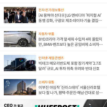
전자·전기·정보통신
[AI 뭉쳐야 산다⑧] LG·엔비디아 '피지컬 AI'
동맹 강화, 구광모 제조·데이터·기술 결집
해 종합 로보틱스 기업으로
자동차·부품
BYD코리아 가격 앞세워 수입차 4위 올랐지
만, BMW·벤츠보다 높은 공임비에 소비자
불만 폭발
인터넷·게임·콘텐츠
빅테크 메모리반도체 포함 장기계약 '2.7조
달러' 규모, AI 투자 위축 우려와 반대 신호
소비자·유통
이부진 야심작 '신라스테이' 서울신라호텔
보다 잘 나가, 평택·주문진·해남·건대로 성
장판 더 넓힌다