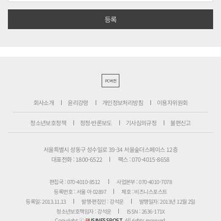
PC버전
회사소개
윤리강령
개인정보처리방침
이용자위원회
청소년보호정책
정정·반론보도
기사심의규정
불편신고
서울특별시 성동구 성수일로 39-34 서울숲더스페이스 12층
대표전화 : 1800-6522
팩스 : 070-4015-8658
편집국 : 070-4010-8512
사업본부 : 070-4010-7078
등록번호 : 서울 아 02897
제호 : 비즈니스포스트
등록일: 2013.11.13
발행·편집인 : 강석운
발행일자: 2013년 12월 2일
청소년보호책임자 : 강석운
ISSN : 2636-171X
Copyright ⓒ
B
USINESSPOST
. All rights reserved.