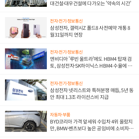
대건설·대우건설에 다가오는 '약속의 시간'
전자·전기·정보통신
삼성전자, 갤럭시Z 폴드8 사전예약 개통 8
월31일까지 연장
전자·전기·정보통신
엔비디아 '루빈 울트라'에도 HBM4 탑재 검
토, 삼성전자·SK하이닉스 HBM4 수율에 주
도권 갈린다
전자·전기·정보통신
삼성전자 넷리스트와 특허분쟁 매듭, 5년 동
안 최대 1.3조 라이선스비 지급
자동차·부품
BYD코리아 가격 앞세워 수입차 4위 올랐지
만, BMW·벤츠보다 높은 공임비에 소비자
불만 폭발