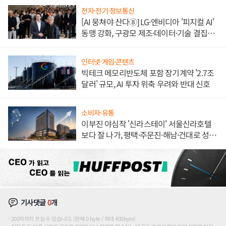
전자·전기·정보통신
[AI 뭉쳐야 산다⑧] LG·엔비디아 '피지컬 AI'
동맹 강화, 구광모 제조·데이터·기술 결집
해 종합 로보틱스 기업으로
인터넷·게임·콘텐츠
빅테크 메모리반도체 포함 장기계약 '2.7조
달러' 규모, AI 투자 위축 우려와 반대 신호
소비자·유통
이부진 야심작 '신라스테이' 서울신라호텔
보다 잘 나가, 평택·주문진·해남·건대로 성
장판 더 넓힌다
기사댓글
0
개
200자까지 쓰실 수 있습니다. (현재 0 byte / 최대 400byte)