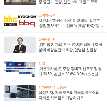
장 증권가 전망, 신인 보이그룹도 주목
소비자·유통
치킨3사 '가맹점 상생' 비교해보니, 교촌
'영업권 보호'·bhc '신메뉴 개발'·BBQ '원가
부담'
화학·에너지
[김민정 기자의 '코스뽀'] 지엔씨에너지 AI
붐에 비상발전기 호황, 안병철 친환경 에
너지 발전전문기업 향한다
정치
[여론조사꽃] 민주당 당대표 선호도 정청
래 30.5%·김민석 29.6%, 0.9%p 초접전
전자·전기·정보통신
삼성전자, 미국 오크리지국립연구소와
극저온 히트펌프 개발하기로