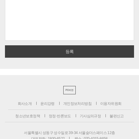
PC버전
회사소개
윤리강령
개인정보처리방침
이용자위원회
청소년보호정책
정정·반론보도
기사심의규정
불편신고
서울특별시 성동구 성수일로 39-34 서울숲더스페이스 12층
대표전화 : 1800-6522
팩스 : 070-4015-8658