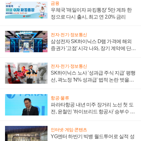
금융
우체국 '매일이자 파킹통장' 5만 계좌 한
정으로 다시 출시, 최고 연 2.0% 금리
전자·전기·정보통신
삼성전자 SK하이닉스 D램 가격에 해외
증권가 '고점' 시각 나와, 장기 계약에 단점
부각
전자·전기·정보통신
SK하이닉스 노사 '성과급 주식 지급' 평행
선, 곽노정 'N% 성과급' 법적 논란 벗을지
주목
항공·물류
파라타항공 내년 미주 장거리 노선 첫 도
전, 윤철민 '하이브리드 항공사' 승부수 통
할까
인터넷·게임·콘텐츠
YG엔터 하반기 빅뱅 월드투어로 실적 성