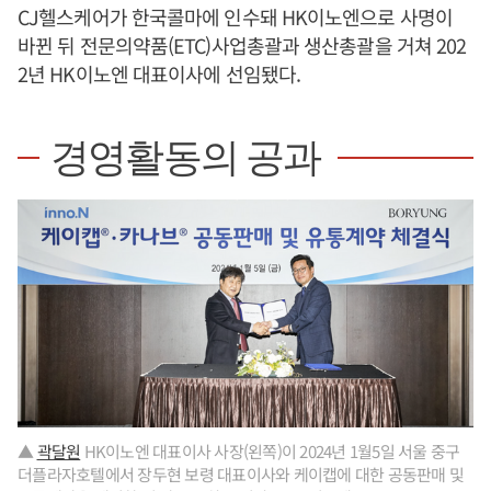
CJ헬스케어가 한국콜마에 인수돼 HK이노엔으로 사명이
바뀐 뒤 전문의약품(ETC)사업총괄과 생산총괄을 거쳐 202
2년 HK이노엔 대표이사에 선임됐다.
경영활동의 공과
▲
곽달원
HK이노엔 대표이사 사장(왼쪽)이 2024년 1월5일 서울 중구
더플라자호텔에서 장두현 보령 대표이사와 케이캡에 대한 공동판매 및