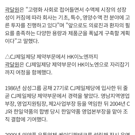
곽달원
은 "고령화 사회로 접어들면서 수액제 시장의 성장
성이 커짐에 따라 회사는 기초, 특수, 영양수액 전 분야에 고
른 투자를 진행하고 있다"며 "앞으로도 의료진과 환자의 필
요를 충족하는 다양한 용량과 제품군을 폭넓게 구축할 계획
이다"고 말했다.
△CJ제일제당 제약부문에서 HK이노엔까지
곽달원
은 CJ제일제당 제약부문이 HK이노엔으로 자리잡기
까지 여정을 함께했다.
1986년 삼성그룹 공채 27기로 CJ제일제당에 입사한 뒤 줄
곧 CJ제일제당 제약부문에서 경력을 쌓았다. 영남지역영업
부장, 영업지원팀장, 제2사업부장 등을 역임한 뒤 2004년 C
J와 한일약품의 합병 당시 한일약품 영업본부장을 맡아 조
직 결합에 기여했다.
2009년 의약품 유통업체 케이디팜테크를 설립해 잠시 운영