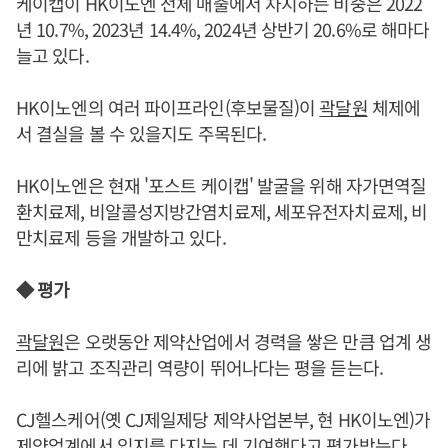
케이캡이 HK이노엔 전체 매출에서 차지하는 비중은 2022
년 10.7%, 2023년 14.4%, 2024년 상반기 20.6%로 해마다
늘고 있다.
HK이노엔의 여러 파이프라인(후보물질)이
곽달원
체제에
서 결실을 볼 수 있을지도 주목된다.
HK이노엔은 현재 '포스트 케이캡' 발굴을 위해 자가면역질
환치료제, 비알콜성지방간염치료제, 세포유전자치료제, 비
만치료제 등을 개발하고 있다.
◆ 평가
곽달원
은 오랫동안 제약산업에서 경력을 쌓은 만큼 업계 생
리에 밝고 조직관리 역량이 뛰어나다는 평을 듣는다.
CJ헬스케어(옛 CJ제일제당 제약사업본부, 현 HK이노엔)가
제약업계에서 입지를 다지는 데 기여했다고 평가받는다.