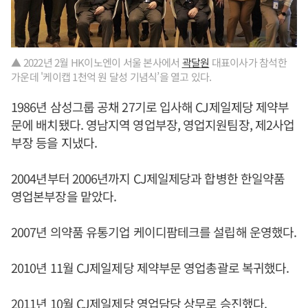
▲ 2022년 2월 HK이노엔이 서울 본사에서
곽달원
대표이사가 참석한
가운데 '케이캡 1천억 원 달성 기념식’을 열고 있다.
1986년 삼성그룹 공채 27기로 입사해 CJ제일제당 제약부
문에 배치됐다. 영남지역 영업부장, 영업지원팀장, 제2사업
부장 등을 지냈다.
2004년부터 2006년까지 CJ제일제당과 합병한 한일약품
영업본부장을 맡았다.
2007년 의약품 유통기업 케이디팜테크를 설립해 운영했다.
2010년 11월 CJ제일제당 제약부문 영업총괄로 복귀했다.
2011년 10월 CJ제일제당 영업담당 상무로 승진했다.