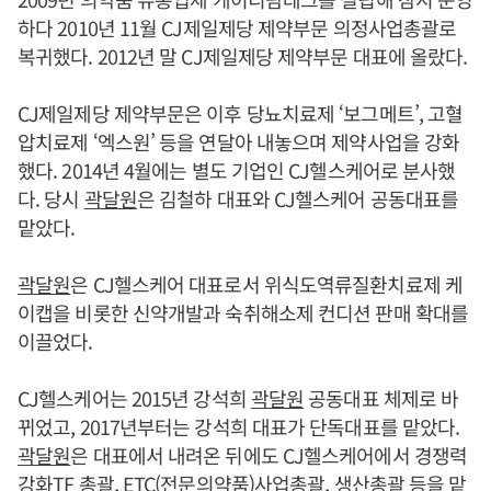
하다 2010년 11월 CJ제일제당 제약부문 의정사업총괄로
복귀했다. 2012년 말 CJ제일제당 제약부문 대표에 올랐다.
CJ제일제당 제약부문은 이후 당뇨치료제 ‘보그메트’, 고혈
압치료제 ‘엑스원’ 등을 연달아 내놓으며 제약사업을 강화
했다. 2014년 4월에는 별도 기업인 CJ헬스케어로 분사했
다. 당시
곽달원
은 김철하 대표와 CJ헬스케어 공동대표를
맡았다.
곽달원
은 CJ헬스케어 대표로서 위식도역류질환치료제 케
이캡을 비롯한 신약개발과 숙취해소제 컨디션 판매 확대를
이끌었다.
CJ헬스케어는 2015년 강석희
곽달원
공동대표 체제로 바
뀌었고, 2017년부터는 강석희 대표가 단독대표를 맡았다.
곽달원
은 대표에서 내려온 뒤에도 CJ헬스케어에서 경쟁력
강화TF 총괄, ETC(전문의약품)사업총괄, 생산총괄 등을 맡