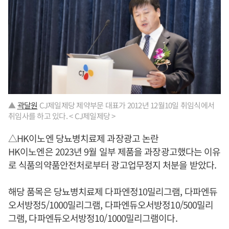
▲
곽달원
CJ제일제당 제약부문 대표가 2012년 12월10일 취임식에서
취임사를 하고 있다. < CJ제일제당 >
△HK이노엔 당뇨병치료제 과장광고 논란
HK이노엔은 2023년 9월 일부 제품을 과장광고했다는 이유
로 식품의약품안전처로부터 광고업무정지 처분을 받았다.
해당 품목은 당뇨병치료제 다파엔정10밀리그램, 다파엔듀
오서방정5/1000밀리그램, 다파엔듀오서방정10/500밀리
그램, 다파엔듀오서방정10/1000밀리그램이다.