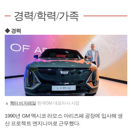
경력/학력/가족
◆ 경력
▲
헥터 비자레알
한국GM 대표이사 사장
1990년 GM 멕시코 라모스 아리즈페 공장에 입사해 생
산 프로젝트 엔지니어로 근무했다.