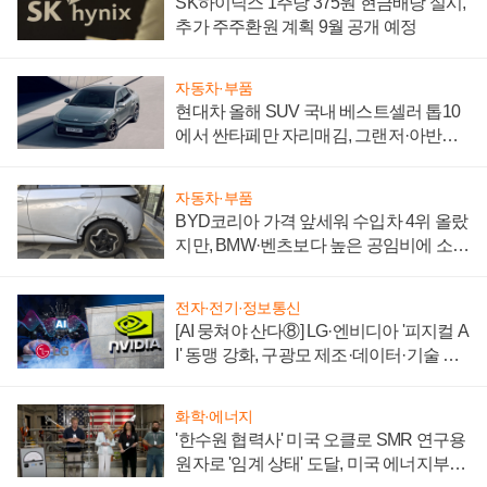
SK하이닉스 1주당 375원 현금배당 실시,
추가 주주환원 계획 9월 공개 예정
자동차·부품
현대차 올해 SUV 국내 베스트셀러 톱10
에서 싼타페만 자리매김, 그랜저·아반떼
'세단 쌍끌이'로 내수 방어
자동차·부품
BYD코리아 가격 앞세워 수입차 4위 올랐
지만, BMW·벤츠보다 높은 공임비에 소비
자 불만 폭발
전자·전기·정보통신
[AI 뭉쳐야 산다⑧] LG·엔비디아 '피지컬 A
I' 동맹 강화, 구광모 제조·데이터·기술 결
집해 종합 로보틱스 기업으로
화학·에너지
'한수원 협력사' 미국 오클로 SMR 연구용
원자로 '임계 상태' 도달, 미국 에너지부