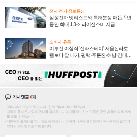
"중요한 이정표"
전자·전기·정보통신
삼성전자 넷리스트와 특허분쟁 매듭, 5년
동안 최대 1.3조 라이선스비 지급
소비자·유통
이부진 야심작 '신라스테이' 서울신라호
텔보다 잘 나가, 평택·주문진·해남·건대로
성장판 더 넓힌다
기사댓글
0
개
200자까지 쓰실 수 있습니다. (현재 0 byte / 최대 400byte)
저작권 등 다른 사람의 권리를 침해하거나 명예를 훼손하는 댓글은 관련 법률에 의해 제재
를 받을 수 있습니다.
타인에게 불쾌감을 주는 욕설 등 비하하는 단어가 내용에 포함되거나 인신공격성 글은 관
리자의 판단에 의해 삭제 합니다.