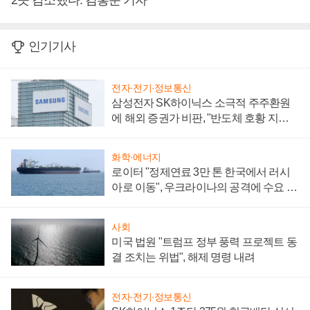
2곳 감소했다. 김홍준 기자
인기기사
전자·전기·정보통신
삼성전자 SK하이닉스 소극적 주주환원
에 해외 증권가 비판, "반도체 호황 지속
성 의문"
화학·에너지
로이터 "정제연료 3만 톤 한국에서 러시
아로 이동", 우크라이나의 공격에 수요 늘
어
사회
미국 법원 "트럼프 정부 풍력 프로젝트 동
결 조치는 위법", 해제 명령 내려
전자·전기·정보통신