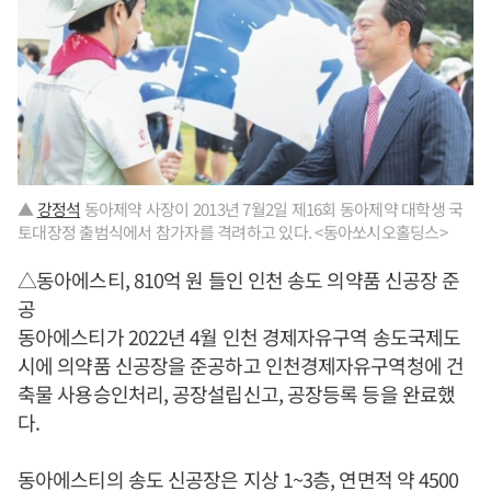
▲
강정석
동아제약 사장이 2013년 7월2일 제16회 동아제약 대학생 국
토대장정 출범식에서 참가자를 격려하고 있다. <동아쏘시오홀딩스>
△동아에스티, 810억 원 들인 인천 송도 의약품 신공장 준
공
동아에스티가 2022년 4월 인천 경제자유구역 송도국제도
시에 의약품 신공장을 준공하고 인천경제자유구역청에 건
축물 사용승인처리, 공장설립신고, 공장등록 등을 완료했
다.
동아에스티의 송도 신공장은 지상 1~3층, 연면적 약 4500