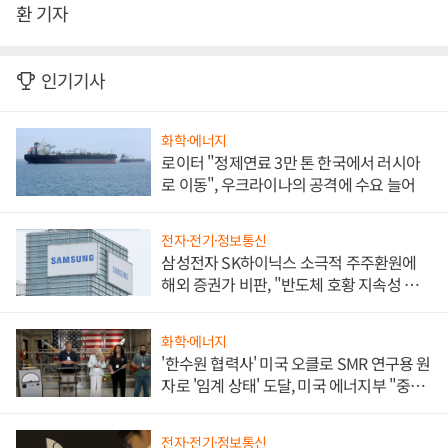
환 기자
인기기사
화학·에너지
로이터 "정제연료 3만 톤 한국에서 러시아
로 이동", 우크라이나의 공격에 수요 늘어
전자·전기·정보통신
삼성전자 SK하이닉스 소극적 주주환원에
해외 증권가 비판, "반도체 호황 지속성 의
문"
화학·에너지
'한수원 협력사' 미국 오클로 SMR 연구용 원
자로 '임계 상태' 도달, 미국 에너지부 "중요
한 이정표"
전자·전기·정보통신