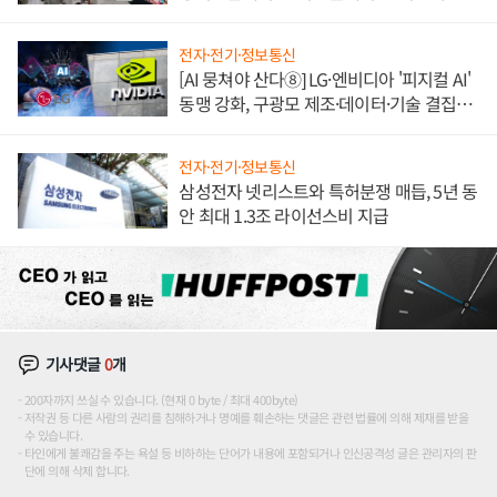
애플' 수익 다각화 속도
전자·전기·정보통신
[AI 뭉쳐야 산다⑧] LG·엔비디아 '피지컬 AI'
동맹 강화, 구광모 제조·데이터·기술 결집
해 종합 로보틱스 기업으로
전자·전기·정보통신
삼성전자 넷리스트와 특허분쟁 매듭, 5년 동
안 최대 1.3조 라이선스비 지급
기사댓글
0
개
200자까지 쓰실 수 있습니다. (현재 0 byte / 최대 400byte)
저작권 등 다른 사람의 권리를 침해하거나 명예를 훼손하는 댓글은 관련 법률에 의해 제재를 받을
수 있습니다.
타인에게 불쾌감을 주는 욕설 등 비하하는 단어가 내용에 포함되거나 인신공격성 글은 관리자의 판
단에 의해 삭제 합니다.