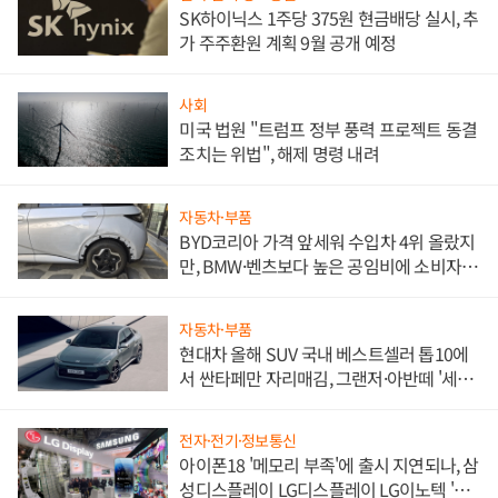
SK하이닉스 1주당 375원 현금배당 실시, 추
가 주주환원 계획 9월 공개 예정
사회
미국 법원 "트럼프 정부 풍력 프로젝트 동결
조치는 위법", 해제 명령 내려
자동차·부품
BYD코리아 가격 앞세워 수입차 4위 올랐지
만, BMW·벤츠보다 높은 공임비에 소비자
불만 폭발
자동차·부품
현대차 올해 SUV 국내 베스트셀러 톱10에
서 싼타페만 자리매김, 그랜저·아반떼 '세단
쌍끌이'로 내수 방어
전자·전기·정보통신
아이폰18 '메모리 부족'에 출시 지연되나, 삼
성디스플레이 LG디스플레이 LG이노텍 '탈