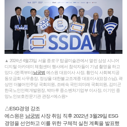
▲ 2024년 4월23일 서울 종로구 탑골미술관에서 열린 삼성 시니어
디지털 아카데미 체험센터 행사에서 참석자들이 기념 촬영을 하고
있다. (왼쪽부터)
남궁범
에스원 대표이사 사장, 황인식 사회복지공
동모금회 사무총장, 정상율 대한불교조계종 대표이사(묘장스님), 곽
상언 더불어민주당 국회의원, 조배숙 국민의미래 국회의원, 김미곤
한국노인인력개발원장, 박마루 중소벤처기업부 이사장, 이기민 중
앙노인보호전문기관 관장.<에스원>
△ESG경영 강조
에스원은
남궁범
사장 취임 직후 2022년 3월29일 ESG
경영을 선언하고 이를 위한 구체적 실천 계획을 발표했