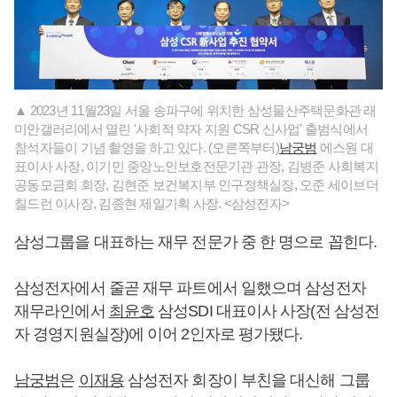
▲ 2023년 11월23일 서울 송파구에 위치한 삼성물산주택문화관 래
미안갤러리에서 열린 '사회적 약자 지원 CSR 신사업' 출범식에서
참석자들이 기념 촬영을 하고 있다. (오른쪽부터)
남궁범
에스원 대
표이사 사장, 이기민 중앙노인보호전문기관 관장, 김병준 사회복지
공동모금회 회장, 김현준 보건복지부 인구정책실장, 오준 세이브더
칠드런 이사장, 김종현 제일기획 사장. <삼성전자>
삼성그룹을 대표하는 재무 전문가 중 한 명으로 꼽힌다.
삼성전자에서 줄곧 재무 파트에서 일했으며 삼성전자
재무라인에서
최윤호
삼성SDI 대표이사 사장(전 삼성전
자 경영지원실장)에 이어 2인자로 평가됐다.
남궁범
은
이재용
삼성전자 회장이 부친을 대신해 그룹