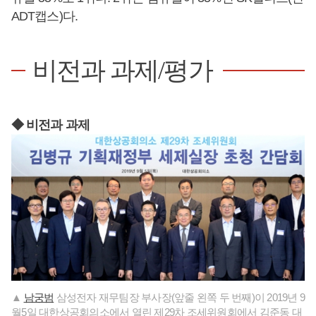
ADT캡스)다.
비전과 과제/평가
◆ 비전과 과제
▲
남궁범
삼성전자 재무팀장 부사장(앞줄 왼쪽 두 번째)이 2019년 9
월5일 대한상공회의소에서 열린 제29차 조세위원회에서 김준동 대