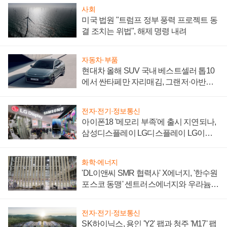
사회
미국 법원 "트럼프 정부 풍력 프로젝트 동
결 조치는 위법", 해제 명령 내려
자동차·부품
현대차 올해 SUV 국내 베스트셀러 톱10
에서 싼타페만 자리매김, 그랜저·아반떼
'세단 쌍끌이'로 내수 방어
전자·전기·정보통신
아이폰18 '메모리 부족'에 출시 지연되나,
삼성디스플레이 LG디스플레이 LG이노
텍 '탈애플' 수익 다각화 속도
화학·에너지
'DL이앤씨 SMR 협력사' X에너지, '한수원
포스코 동맹' 센트러스에너지와 우라늄
계약 체결
전자·전기·정보통신
SK하이닉스, 용인 'Y2' 팹과 청주 'M17' 팹