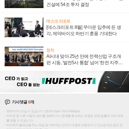
건설에 54조 투자 결정
데스크 리포트
[데스크리포트 8월] 무더운 입추에 든 생
각, 제약바이오 하반기 훈풍 기대한다
정치
AI시대 맞아 25년 만에 전력산업 구조개
편 시동, '발전5사 통합' 넘어 '한전 지주사'
재편론도
기사댓글
0
개
200자까지 쓰실 수 있습니다. (현재 0 byte / 최대 400byte)
저작권 등 다른 사람의 권리를 침해하거나 명예를 훼손하는 댓글은 관련 법률에 의해 제재
를 받을 수 있습니다.
타인에게 불쾌감을 주는 욕설 등 비하하는 단어가 내용에 포함되거나 인신공격성 글은 관