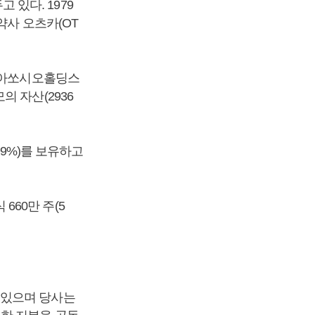
있다. 1979
약사 오츠카(OT
 동아쏘시오홀딩스
 자산(2936
99%)를 보유하고
60만 주(5
 있으며 당사는