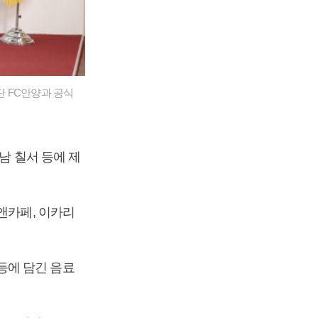
단 FC안양과 공식
남 칠서 등에 제
앤카페, 이카리
 등에 담긴 음료