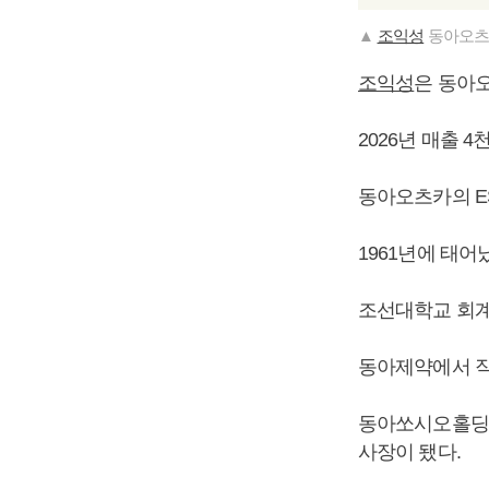
▲
조익성
동아오츠
조익성
은 동아
2026년 매출 
동아오츠카의 E
1961년에 태어
조선대학교 회계
동아제약에서 직
동아쏘시오홀딩스
사장이 됐다.