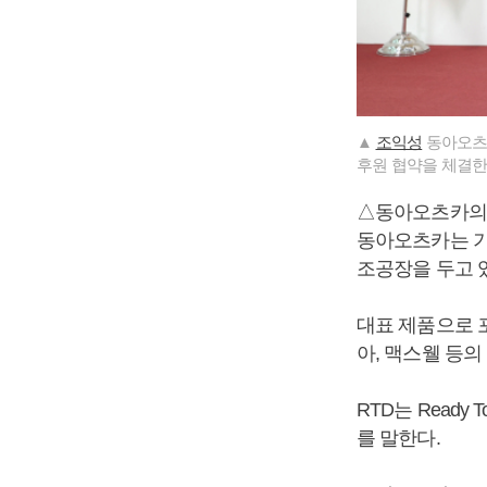
▲
조익성
동아오츠카
후원 협약을 체결한 
△동아오츠카의
동아오츠카는 기능
조공장을 두고 
대표 제품으로 
아, 맥스웰 등의
RTD는 Ready
를 말한다.