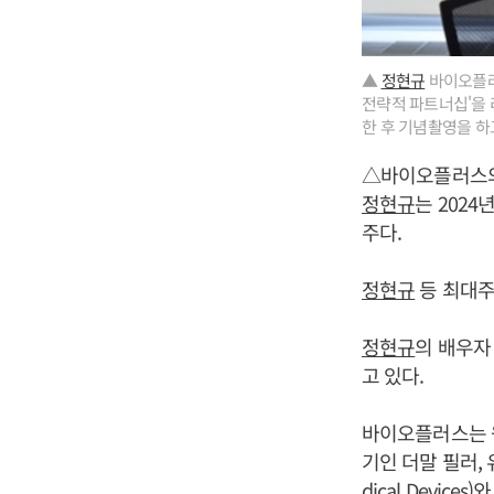
▲
정현규
바이오플러스
전략적 파트너십'을 리우
한 후 기념촬영을 하
△바이오플러스
정현규
는 2024
주다.
정현규
등 최대주
정현규
의 배우자 
고 있다.
바이오플러스는 원
기인 더말 필러, 
dical Devic