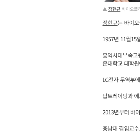
▲
정현규
바이오플러
정현규
는 바이오
1957년 11월1
홍익사대부속고등
운대학교 대학원
LG전자 무역부에
탑트레이팅과 에
2013년부터 바
충남대 겸임교수