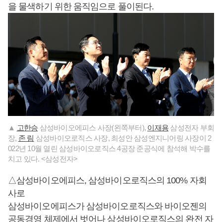
을 물색하기 위한 움직임으로 풀이된다.
▲
고한승
삼성바이오에피스 사장(왼쪽부터),
이재용
삼성전자 부회
장,
존 림
삼성바이오로직스 사장, 최성안 삼성엔지니어링 사장이 2
022년 10월 열린 삼성바이오로직스 4공장 준공식에 참석해 박수를
치고 있다. <삼성전자>
△삼성바이오에피스, 삼성바이오로직스의 100% 자회
사로
삼성바이오에피스가 삼성바이오로직스와 바이오젠의
공동경영 체제에서 벗어나 삼성바이오로직스의 완전 자