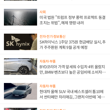
한 이정표"
사회
미국 법원 "트럼프 정부 풍력 프로젝트 동결
조치는 위법", 해제 명령 내려
전자·전기·정보통신
SK하이닉스 1주당 375원 현금배당 실시, 추
가 주주환원 계획 9월 공개 예정
자동차·부품
BYD코리아 가격 앞세워 수입차 4위 올랐지
만, BMW·벤츠보다 높은 공임비에 소비자
불만 폭발
자동차·부품
현대차 올해 SUV 국내 베스트셀러 톱10에
서 싼타페만 자리매김, 그랜저·아반떼 '세단
쌍끌이'로 내수 방어