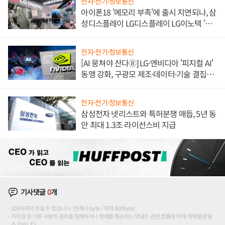
전자·전기·정보통신
아이폰18 '메모리 부족'에 출시 지연되나, 삼
성디스플레이 LG디스플레이 LG이노텍 '탈
애플' 수익 다각화 속도
전자·전기·정보통신
[AI 뭉쳐야 산다⑧] LG·엔비디아 '피지컬 AI'
동맹 강화, 구광모 제조·데이터·기술 결집
해 종합 로보틱스 기업으로
전자·전기·정보통신
삼성전자 넷리스트와 특허분쟁 매듭, 5년 동
안 최대 1.3조 라이선스비 지급
기사댓글
0
개
200자까지 쓰실 수 있습니다. (현재 0 byte / 최대 400byte)
저작권 등 다른 사람의 권리를 침해하거나 명예를 훼손하는 댓글은 관련 법률에 의해 제재를 받을
수 있습니다.