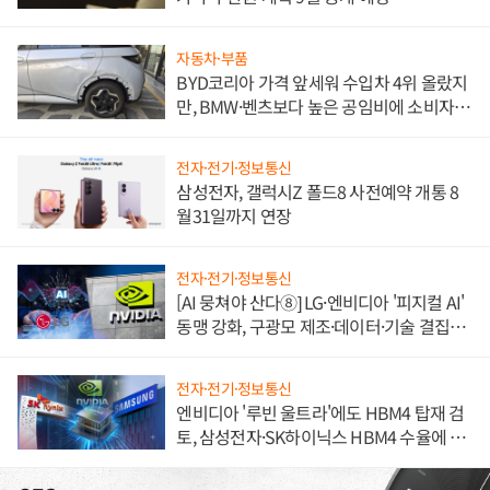
자동차·부품
BYD코리아 가격 앞세워 수입차 4위 올랐지
만, BMW·벤츠보다 높은 공임비에 소비자
불만 폭발
전자·전기·정보통신
삼성전자, 갤럭시Z 폴드8 사전예약 개통 8
월31일까지 연장
전자·전기·정보통신
[AI 뭉쳐야 산다⑧] LG·엔비디아 '피지컬 AI'
동맹 강화, 구광모 제조·데이터·기술 결집
해 종합 로보틱스 기업으로
전자·전기·정보통신
엔비디아 '루빈 울트라'에도 HBM4 탑재 검
토, 삼성전자·SK하이닉스 HBM4 수율에 주
도권 갈린다