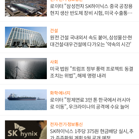
로이터 "삼성전자 SK하이닉스 중국 공장용
현지 생산 반도체 장비 시험, 미국 수출통제
대비"
건설
원전 건설 국내외서 속도 붙어, 삼성물산·현
대건설·대우건설에 다가오는 '약속의 시간'
사회
미국 법원 "트럼프 정부 풍력 프로젝트 동결
조치는 위법", 해제 명령 내려
화학·에너지
로이터 "정제연료 3만 톤 한국에서 러시아
로 이동", 우크라이나의 공격에 수요 늘어
전자·전기·정보통신
SK하이닉스 1주당 375원 현금배당 실시, 추
가 주주환원 계획 9월 공개 예정