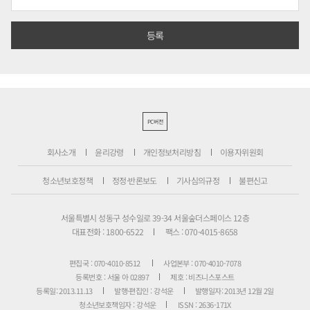
PC버전
회사소개
윤리강령
개인정보처리방침
이용자위원회
청소년보호정책
정정·반론보도
기사심의규정
불편신고
서울특별시 성동구 성수일로 39-34 서울숲더스페이스 12층
대표전화 : 1800-6522
팩스 : 070-4015-8658
편집국 : 070-4010-8512
사업본부 : 070-4010-7078
등록번호 : 서울 아 02897
제호 : 비즈니스포스트
등록일: 2013.11.13
발행·편집인 : 강석운
발행일자: 2013년 12월 2일
청소년보호책임자 : 강석운
ISSN : 2636-171X