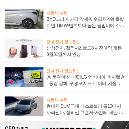
자동차·부품
BYD코리아 가격 앞세워 수입차 4위 올랐
지만, BMW·벤츠보다 높은 공임비에 소비
자 불만 폭발
전자·전기·정보통신
삼성전자, 갤럭시Z 폴드8 사전예약 개통
8월31일까지 연장
전자·전기·정보통신
[AI 뭉쳐야 산다⑧] LG·엔비디아 '피지컬 A
I' 동맹 강화, 구광모 제조·데이터·기술 결
집해 종합 로보틱스 기업으로
자동차·부품
현대차 SUV 국내 베스트셀러 톱10에서
사라진다, 정의선 그랜저·아반떼 '세단 쌍
끌이'로 내수 방어