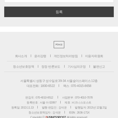
PC버전
회사소개
윤리강령
개인정보처리방침
이용자위원회
청소년보호정책
정정·반론보도
기사심의규정
불편신고
서울특별시 성동구 성수일로 39-34 서울숲더스페이스 12층
대표전화 : 1800-6522
팩스 : 070-4015-8658
편집국 : 070-4010-8512
사업본부 : 070-4010-7078
등록번호 : 서울 아 02897
제호 : 비즈니스포스트
등록일: 2013.11.13
발행·편집인 : 강석운
발행일자: 2013년 12월 2일
청소년보호책임자 : 강석운
ISSN : 2636-171X
Copyright ⓒ
B
USINESSPOST
. All rights reserved.