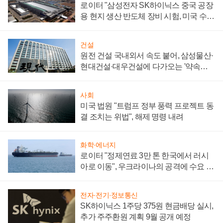
로이터 "삼성전자 SK하이닉스 중국 공장
용 현지 생산 반도체 장비 시험, 미국 수출
통제 대비"
건설
원전 건설 국내외서 속도 붙어, 삼성물산·
현대건설·대우건설에 다가오는 '약속의
시간'
사회
미국 법원 "트럼프 정부 풍력 프로젝트 동
결 조치는 위법", 해제 명령 내려
화학·에너지
로이터 "정제연료 3만 톤 한국에서 러시
아로 이동", 우크라이나의 공격에 수요 늘
어
전자·전기·정보통신
SK하이닉스 1주당 375원 현금배당 실시,
추가 주주환원 계획 9월 공개 예정