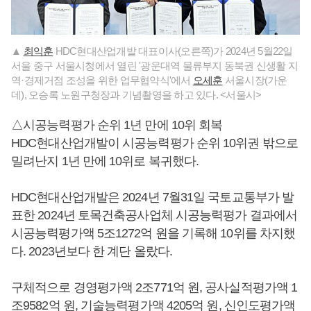
▲
최익훈
HDC현대산업개발 대표이사(오른쪽)가 2024년 5월22일
서울 중구 서울시청에서 열린 '광운대역 물류부지 동북권 신생활 지
역·경제거점 조성을 위한 업무협약식'에서
오세훈
서울시장(가운
데), 오승록 노원구청장과 기념촬영을 하고 있다. <서울시>
△시공능력평가 순위 1년 만에 10위 회복
HDC현대산업개발이 시공능력평가 순위 10위권 밖으로
밀려난지 1년 만에 10위로 복귀했다.
HDC현대산업개발은 2024년 7월31일 국토교통부가 발
표한 2024년 토목건축공사업체 시공능력평가 결과에서
시공능력평가액 5조1272억 원을 기록해 10위를 차지했
다. 2023년보다 한 계단 올랐다.
구체적으로 경영평가액 2조771억 원, 공사실적평가액 1
조9582억 원, 기술능력평가액 4205억 원, 신인도평가액