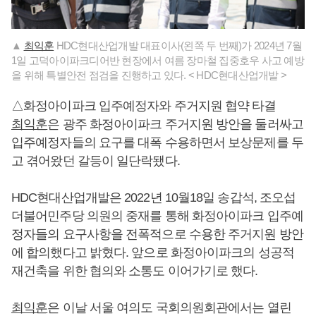
▲
최익훈
HDC현대산업개발 대표이사(왼쪽 두 번째)가 2024년 7월
1일 고덕아이파크디어반 현장에서 여름 장마철 집중호우 사고 예방
을 위해 특별안전 점검을 진행하고 있다. < HDC현대산업개발 >
△화정아이파크 입주예정자와 주거지원 협약 타결
최익훈
은 광주 화정아이파크 주거지원 방안을 둘러싸고
입주예정자들의 요구를 대폭 수용하면서 보상문제를 두
고 겪어왔던 갈등이 일단락됐다.
HDC현대산업개발은 2022년 10월18일 송갑석, 조오섭
더불어민주당 의원의 중재를 통해 화정아이파크 입주예
정자들의 요구사항을 전폭적으로 수용한 주거지원 방안
에 합의했다고 밝혔다. 앞으로 화정아이파크의 성공적
재건축을 위한 협의와 소통도 이어가기로 했다.
최익훈
은 이날 서울 여의도 국회의원회관에서는 열린