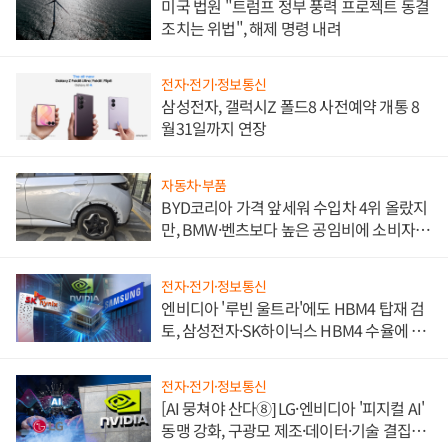
미국 법원 "트럼프 정부 풍력 프로젝트 동결
조치는 위법", 해제 명령 내려
전자·전기·정보통신
삼성전자, 갤럭시Z 폴드8 사전예약 개통 8
월31일까지 연장
자동차·부품
BYD코리아 가격 앞세워 수입차 4위 올랐지
만, BMW·벤츠보다 높은 공임비에 소비자
불만 폭발
전자·전기·정보통신
엔비디아 '루빈 울트라'에도 HBM4 탑재 검
토, 삼성전자·SK하이닉스 HBM4 수율에 주
도권 갈린다
전자·전기·정보통신
[AI 뭉쳐야 산다⑧] LG·엔비디아 '피지컬 AI'
동맹 강화, 구광모 제조·데이터·기술 결집