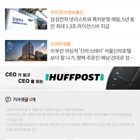
해 종합 로보틱스 기업으로
전자·전기·정보통신
삼성전자 넷리스트와 특허분쟁 매듭, 5년 동
안 최대 1.3조 라이선스비 지급
소비자·유통
이부진 야심작 '신라스테이' 서울신라호텔
보다 잘 나가, 평택·주문진·해남·건대로 성
장판 더 넓힌다
기사댓글
0
개
200자까지 쓰실 수 있습니다. (현재 0 byte / 최대 400byte)
저작권 등 다른 사람의 권리를 침해하거나 명예를 훼손하는 댓글은 관련 법률에 의해 제재를 받을
수 있습니다.
타인에게 불쾌감을 주는 욕설 등 비하하는 단어가 내용에 포함되거나 인신공격성 글은 관리자의 판
단에 의해 삭제 합니다.