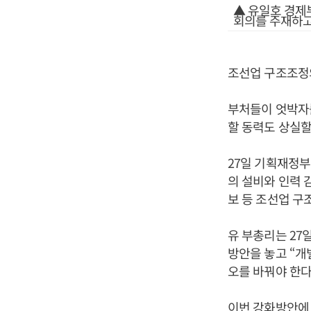
▲ 유일호 경제
회의를 주재하고
조선업 구조조정의
부처들이 엇박자를
할 동력도 상실할
27일 기획재정부
의 설비와 인력 
보 등 조선업 구
유 부총리는 2
방안을 놓고 “
오를 바꿔야 한다
이번 강화방안에