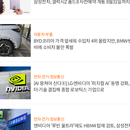
삼성전자, 갤럭시Z 폴드8 사전예약 개통 8월31일까
자동차·부품
BYD코리아 가격 앞세워 수입차 4위 올랐지만, BMW
비에 소비자 불만 폭발
전자·전기·정보통신
[AI 뭉쳐야 산다⑧] LG·엔비디아 '피지컬 AI' 동맹 강
터·기술 결집해 종합 로보틱스 기업으로
전자·전기·정보통신
엔비디아 '루빈 울트라'에도 HBM4 탑재 검토, 삼성전