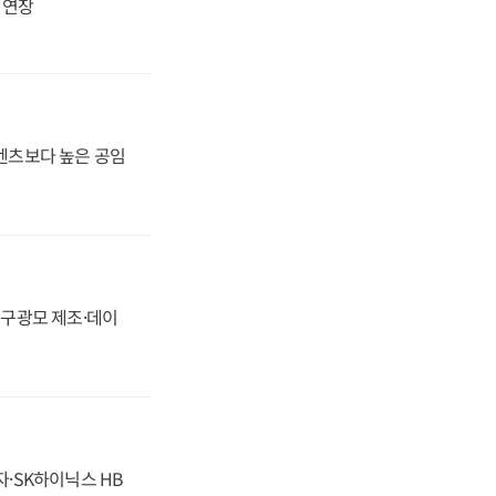
지 연장
·벤츠보다 높은 공임
화, 구광모 제조·데이
자·SK하이닉스 HB