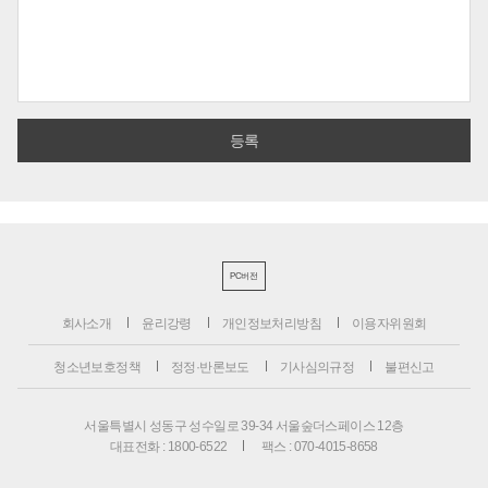
PC버전
회사소개
윤리강령
개인정보처리방침
이용자위원회
청소년보호정책
정정·반론보도
기사심의규정
불편신고
서울특별시 성동구 성수일로 39-34 서울숲더스페이스 12층
대표전화 : 1800-6522
팩스 : 070-4015-8658