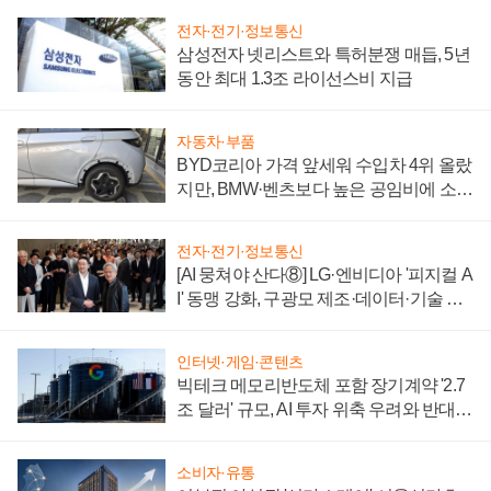
전자·전기·정보통신
삼성전자 넷리스트와 특허분쟁 매듭, 5년
동안 최대 1.3조 라이선스비 지급
자동차·부품
BYD코리아 가격 앞세워 수입차 4위 올랐
지만, BMW·벤츠보다 높은 공임비에 소비
자 불만 폭발
전자·전기·정보통신
[AI 뭉쳐야 산다⑧] LG·엔비디아 '피지컬 A
I' 동맹 강화, 구광모 제조·데이터·기술 결
집해 종합 로보틱스 기업으로
인터넷·게임·콘텐츠
빅테크 메모리반도체 포함 장기계약 '2.7
조 달러' 규모, AI 투자 위축 우려와 반대
신호
소비자·유통