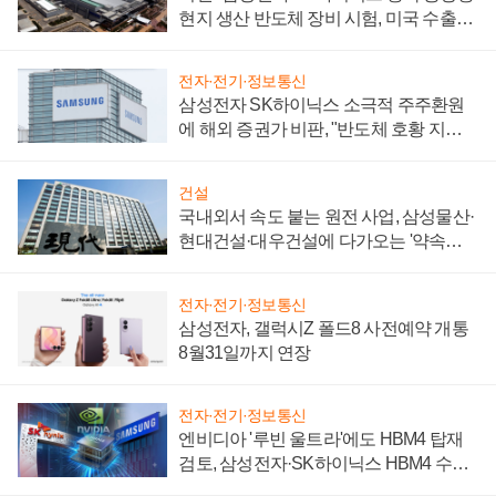
현지 생산 반도체 장비 시험, 미국 수출통
제 대비"
전자·전기·정보통신
삼성전자 SK하이닉스 소극적 주주환원
에 해외 증권가 비판, "반도체 호황 지속
성 의문"
건설
국내외서 속도 붙는 원전 사업, 삼성물산·
현대건설·대우건설에 다가오는 '약속의
시간'
전자·전기·정보통신
삼성전자, 갤럭시Z 폴드8 사전예약 개통
8월31일까지 연장
전자·전기·정보통신
엔비디아 '루빈 울트라'에도 HBM4 탑재
검토, 삼성전자·SK하이닉스 HBM4 수율
에 주도권 갈린다