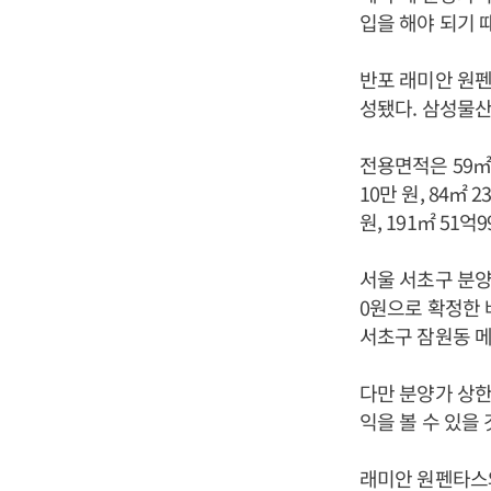
입을 해야 되기 
반포 래미안 원펜타
성됐다. 삼성물산
전용면적은 59㎡
10만 원, 84㎡ 2
원, 191㎡ 51억
서울 서초구 분양
0원으로 확정한 
서초구 잠원동 메이
다만 분양가 상한
익을 볼 수 있을
래미안 원펜타스와