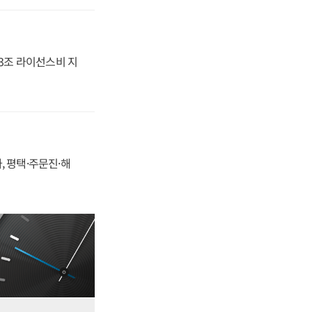
.3조 라이선스비 지
, 평택·주문진·해