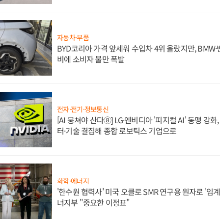
자동차·부품
BYD코리아 가격 앞세워 수입차 4위 올랐지만, BMW
비에 소비자 불만 폭발
전자·전기·정보통신
[AI 뭉쳐야 산다⑧] LG·엔비디아 '피지컬 AI' 동맹 강
터·기술 결집해 종합 로보틱스 기업으로
화학·에너지
'한수원 협력사' 미국 오클로 SMR 연구용 원자로 '임계 
너지부 "중요한 이정표"