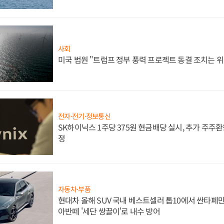
사회
미국 법원 "트럼프 정부 풍력 프로젝트 동결 조치는 위
전자·전기·정보통신
SK하이닉스 1주당 375원 현금배당 실시, 추가 주주환
정
자동차·부품
현대차 올해 SUV 국내 베스트셀러 톱10에서 싼타페만
아반떼 '세단 쌍끌이'로 내수 방어