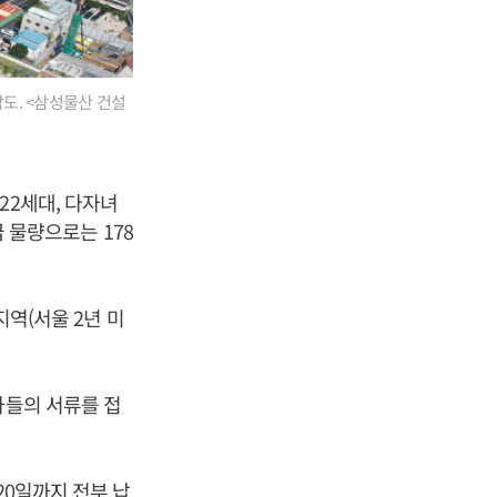
도. <삼성물산 건설
22세대, 다자녀
급 물량으로는 178
지역(서울 2년 미
자들의 서류를 접
20일까지 전부 납