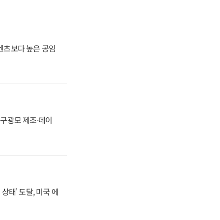
·벤츠보다 높은 공임
화, 구광모 제조·데이
상태' 도달, 미국 에