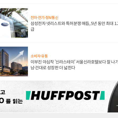
전자·전기·정보통신
삼성전자 넷리스트와 특허분쟁 매듭, 5년 동안 최대 1
급
소비자·유통
이부진 야심작 '신라스테이' 서울신라호텔보다 잘 나가
남·건대로 성장판 더 넓힌다