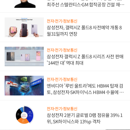
최주선 스텔란티스·GM 합작공장 건설 재추
진하나
전자·전기·정보통신
삼성전자, 갤럭시Z 폴드8 사전예약 개통 8
월31일까지 연장
전자·전기·정보통신
삼성전자 갤럭시 Z 폴드8 시리즈 사전 판매
'144만 대' 역대 최대
전자·전기·정보통신
엔비디아 '루빈 울트라'에도 HBM4 탑재 검
토, 삼성전자·SK하이닉스 HBM4 수율에 주
도권 갈린다
전자·전기·정보통신
삼성전자 2분기 글로벌 D램 점유율 39% 1
위, SK하이닉스와 13%p 격차