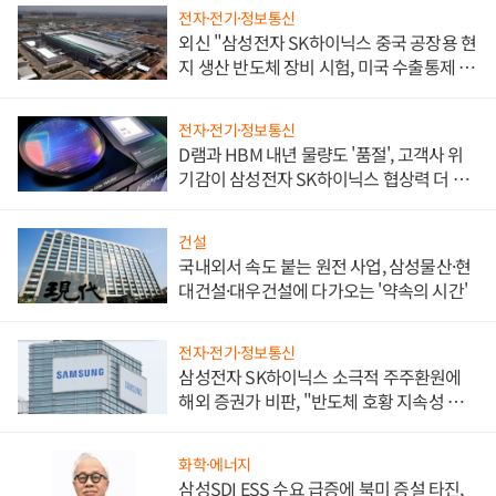
전자·전기·정보통신
외신 "삼성전자 SK하이닉스 중국 공장용 현
지 생산 반도체 장비 시험, 미국 수출통제 대
비"
전자·전기·정보통신
D램과 HBM 내년 물량도 '품절', 고객사 위
기감이 삼성전자 SK하이닉스 협상력 더 키
워
건설
국내외서 속도 붙는 원전 사업, 삼성물산·현
대건설·대우건설에 다가오는 '약속의 시간'
전자·전기·정보통신
삼성전자 SK하이닉스 소극적 주주환원에
해외 증권가 비판, "반도체 호황 지속성 의
문"
화학·에너지
삼성SDI ESS 수요 급증에 북미 증설 타진,