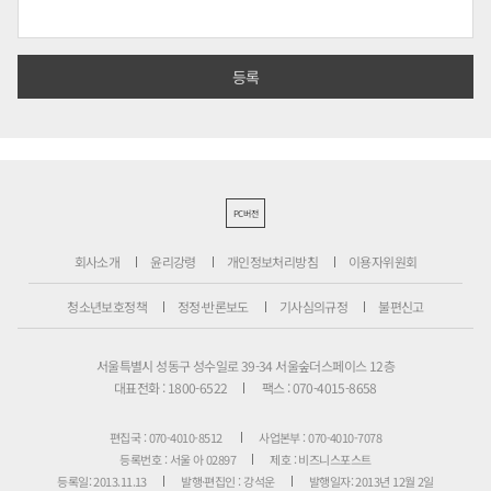
PC버전
회사소개
윤리강령
개인정보처리방침
이용자위원회
청소년보호정책
정정·반론보도
기사심의규정
불편신고
서울특별시 성동구 성수일로 39-34 서울숲더스페이스 12층
대표전화 : 1800-6522
팩스 : 070-4015-8658
편집국 : 070-4010-8512
사업본부 : 070-4010-7078
등록번호 : 서울 아 02897
제호 : 비즈니스포스트
등록일: 2013.11.13
발행·편집인 : 강석운
발행일자: 2013년 12월 2일